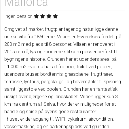
Mallorca
Ingen pension
Omgivet af marker, frugtplantager og natur ligge denne
unikke villa fra 1850’erne. Villaen er 5-værelses fordelt på
200 m2 med plads til 8 personer. Villaen er renoveret i
2015 i en rå, lys og moderne stil som passer perfekt til
bygningens historie. Grunden har et udendørs areal på
11.000 m2 hvor du har alt fra pool, toilet ved poolen,
udendørs bruser, bordtennis, græsplæne, frugttræer,
terrasse, lysthus, pergola, grill og havemøbler til spisning
samt liggestole ved poolen. Grunden har en fantastisk
udsigt over bjergene og landskabet. Villaen ligger kun 3
km fra centrum af Selva, hvor der er muligheder for at
handle og spise på byens gode restauranter.
I huset er der adgang til; WIFI, cykelrum, aircondition,
vaskemaskine, og en parkeringsplads ved grunden.