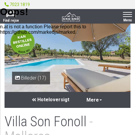
7023 1819
Menu
Find rejse
PRIVAT
Billeder (17)
Hoteloversigt
Mere
Villa Son Fonoll
-