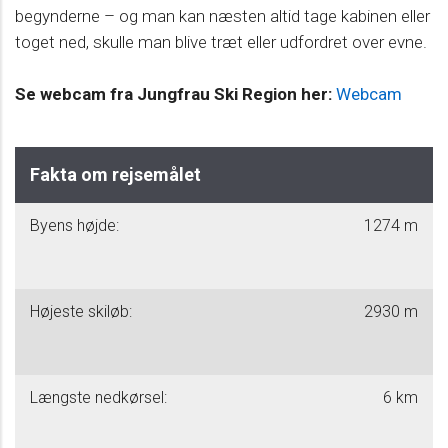
begynderne – og man kan næsten altid tage kabinen eller
toget ned, skulle man blive træt eller udfordret over evne.
Se webcam fra Jungfrau Ski Region her:
Webcam
Fakta om rejsemålet
Byens højde:
1274 m
Højeste skiløb:
2930 m
Længste nedkørsel:
6 km