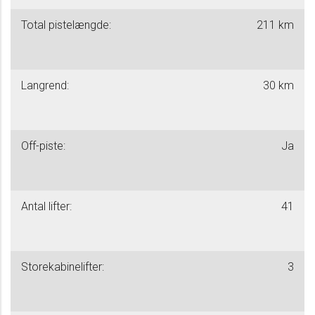
Total pistelængde:
211 km
Langrend:
30 km
Off-piste:
Ja
Antal lifter:
41
Storekabinelifter:
3