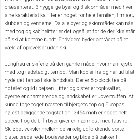
præsenteret. 3 hyggelige byer og 3 skiområder med hver
sine karakteristika. Her er noget for hele familien, firmaet,
klubben og vennerne. Da alle byer og skiområder kan nås
med tog og kabinelifter er det også let for de der ikke står
på ski at komme rundt. Endvidere byder området på et
væld af oplevelser uden ski.
Jungfrau er skiferie på den gamle måde, hvor man rejste
med tog i adstadigt tempo. Man kobler fra og har tid til at
nyde det fantastiske landskab. Der er 5 o’clock tea på
hotellet og ild i pejsen. Lifter og pister er topkvalitet,
byerne er charmerende og landskabet er uovertruffen. At
kunne tage toget næsten til bjergets top og Europas
højest beliggende togstation i 3454 moh er noget helt
specielt og de bilfri byer giver en nærmest meditativ ro.
Skiløbet veksler mellem de virkelig udfordrende sorte
pister, brede røde boulevarder og blide blå bakker til