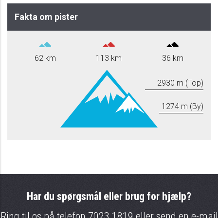
Fakta om pister
62 km
113 km
36 km
2930 m (Top)
1274 m (By)
Har du spørgsmål eller brug for hjælp?
Ring til os på telefon
7023 1819
eller send en e-mail