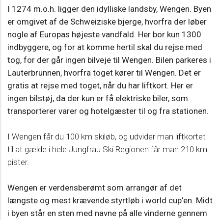
I 1274 m.o.h. ligger den idylliske landsby, Wengen. Byen
er omgivet af de Schweiziske bjerge, hvorfra der løber
nogle af Europas højeste vandfald. Her bor kun 1300
indbyggere, og for at komme hertil skal du rejse med
tog, for der går ingen bilveje til Wengen. Bilen parkeres i
Lauterbrunnen, hvorfra toget kører til Wengen. Det er
gratis at rejse med toget, når du har liftkort. Her er
ingen bilstøj, da der kun er få elektriske biler, som
transporterer varer og hotelgæster til og fra stationen.
I Wengen får du 100 km skiløb, og udvider man liftkortet
til at gælde i hele Jungfrau Ski Regionen får man 210 km
pister.
Wengen er verdensberømt som arrangør af det
længste og mest krævende styrtløb i world cup’en. Midt
i byen står en sten med navne på alle vinderne gennem