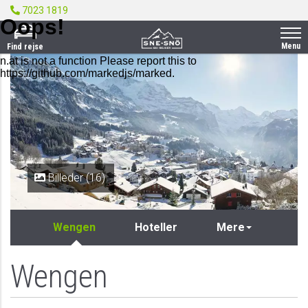
7023 1819
Menu
Find rejse
Billeder (16)
Wengen
Hoteller
Mere
Wengen