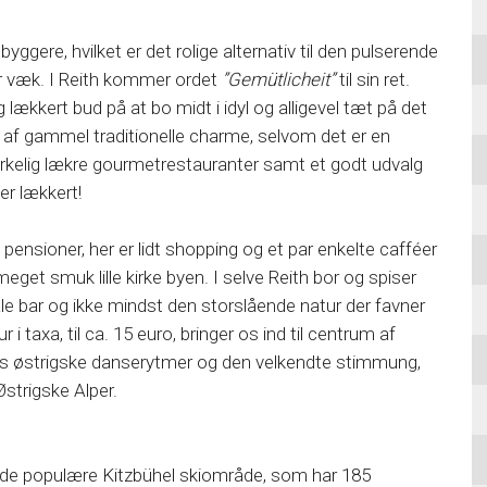
byggere, hvilket er det rolige alternativ til den pulserende
er væk. I Reith kommer ordet
”Gemütlicheit”
til sin ret.
g lækkert bud på at bo midt i idyl og alligevel tæt på det
er af gammel traditionelle charme, selvom det er en
irkelig lækre gourmetrestauranter samt et godt udvalg
 er lækkert!
 pensioner, her er lidt shopping og et par enkelte cafféer
meget smuk lille kirke byen. I selve Reith bor og spiser
le bar og ikke mindst den storslående natur der favner
 taxa, til ca. 15 euro, bringer os ind til centrum af
skes østrigske danserytmer og den velkendte stimmung,
Østrigske Alper.
 de populære Kitzbühel skiområde, som har 185