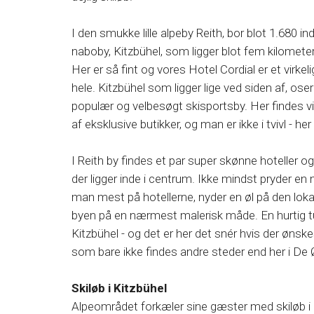
I den smukke lille alpeby Reith, bor blot 1.680 ind
naboby, Kitzbühel, som ligger blot fem kilomet
Her er så fint og vores Hotel Cordial er et virkeli
hele. Kitzbühel som ligger lige ved siden af, os
populær og velbesøgt skisportsby. Her findes v
af eksklusive butikker, og man er ikke i tvivl - her
I Reith by findes et par super skønne hoteller og
der ligger inde i centrum. Ikke mindst pryder en 
man mest på hotellerne, nyder en øl på den loka
byen på en nærmest malerisk måde. En hurtig tur i
Kitzbühel - og det er her det snér hvis der øn
som bare ikke findes andre steder end her i De 
Skiløb i Kitzbühel
Alpeområdet forkæler sine gæster med skiløb i