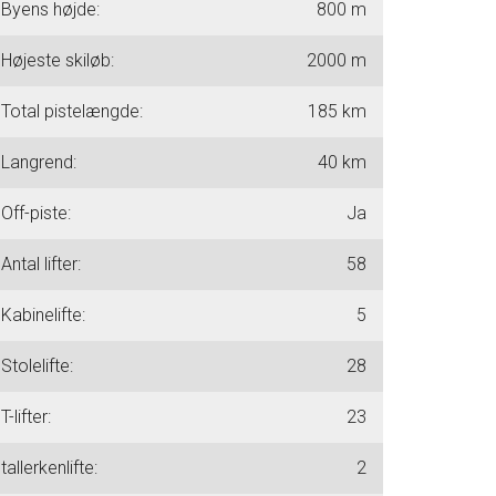
Byens højde:
800 m
Højeste skiløb:
2000 m
Total pistelængde:
185 km
Langrend:
40 km
Off-piste:
Ja
Antal lifter:
58
Kabinelifte:
5
Stolelifte:
28
T-lifter:
23
tallerkenlifte:
2