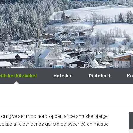
ith bei Kitzbühel
Hoteller
Pistekort
Ko
ige omgivelser mod nordtoppen af de smukke bjerge
dskab af alper der bølger sig og byder på en masse