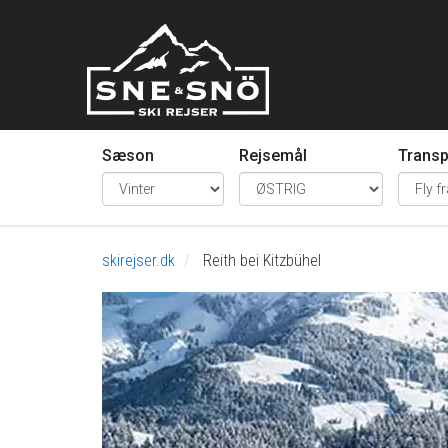
Sæson
Rejsemål
Transp
skirejser.dk
Reith bei Kitzbühel