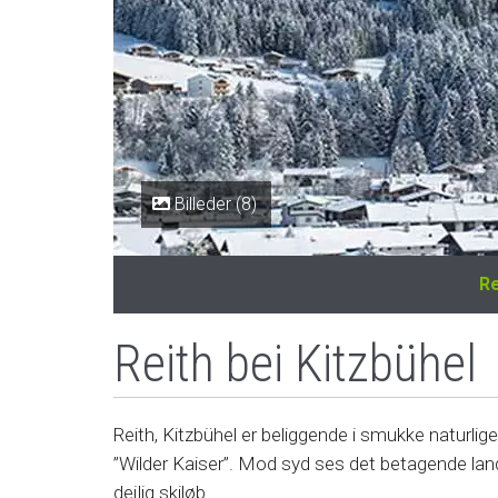
Billeder (8)
Re
Reith bei Kitzbühel
Reith, Kitzbühel er beliggende i smukke naturl
”Wilder Kaiser”. Mod syd ses det betagende lan
dejlig skiløb.