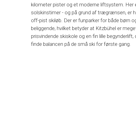
kilometer pister og et moderne liftsystem. Her e
solskinstimer - og på grund af trægrænsen, er 
off-pist skiløb. Der er funparker for både børn o
beliggende, hvilket betyder at Kitzbühel er meget s
prisvindende skiskole og en fin lille begynderlift
finde balancen på de små ski for første gang.