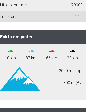
Liftkap. pr. time:
79900
Transfertid:
1:15
Fakta om pister
10 km
87 km
66 km
22 km
2000 m (Top)
800 m (By)