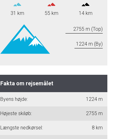
31 km
55 km
14 km
2755 m (Top)
1224 m (By)
Fakta om rejsemålet
Byens højde:
1224 m
Højeste skiløb:
2755 m
Længste nedkørsel:
8 km