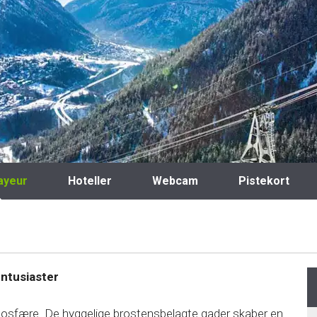
ayeur
Hoteller
Webcam
Pistekort
entusiaster
mosfære. De hyggelige brostensbelagte gader skaber en