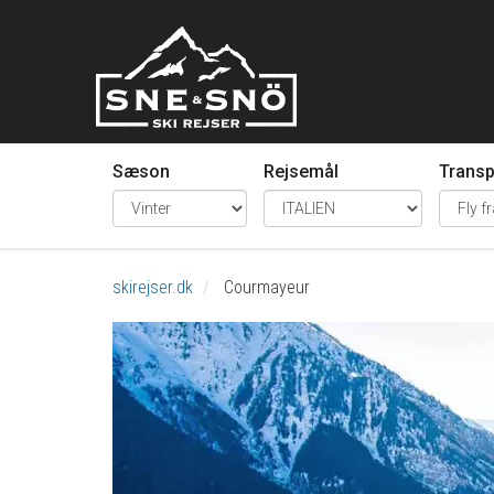
Sæson
Rejsemål
Transp
skirejser.dk
Courmayeur