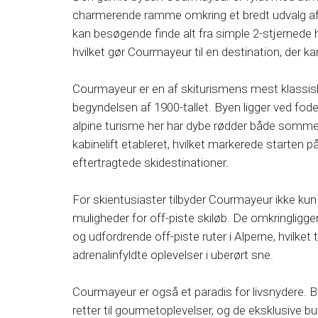
charmerende ramme omkring et bredt udvalg af 
kan besøgende finde alt fra simple 2-stjernede h
hvilket gør Courmayeur til en destination, der ka
Courmayeur er en af skiturismens mest klassiske d
begyndelsen af 1900-tallet. Byen ligger ved fo
alpine turisme her har dybe rødder både sommer
kabinelift etableret, hvilket markerede starten p
eftertragtede skidestinationer.
For skientusiaster tilbyder Courmayeur ikke ku
muligheder for off-piste skiløb. De omkringligg
og udfordrende off-piste ruter i Alperne, hvilket 
adrenalinfyldte oplevelser i uberørt sne.
Courmayeur er også et paradis for livsnydere. Bye
retter til gourmetoplevelser, og de eksklusive bu