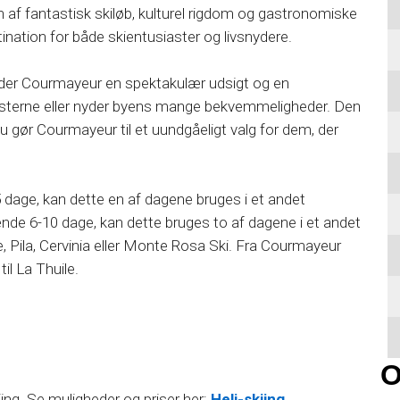
af fantastisk skiløb, kulturel rigdom og gastronomiske
ination for både skientusiaster og livsnydere.
der Courmayeur en spektakulær udsigt og en
pisterne eller nyder byens mange bekvemmeligheder. Den
 gør Courmayeur til et uundgåeligt valg for dem, der
 dage, kan dette en af dagene bruges i et andet
nde 6-10 dage, kan dette bruges to af dagene i et andet
, Pila, Cervinia eller Monte Rosa Ski. Fra Courmayeur
til La Thuile.
ing. Se muligheder og priser her:
Heli-skiing