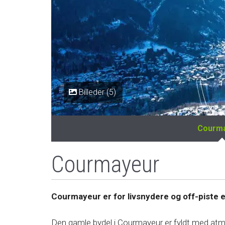
Billeder (5)
Courm
Courmayeur
Courmayeur er for livsnydere og off-piste 
Den gamle bydel i Courmayeur er fyldt med at