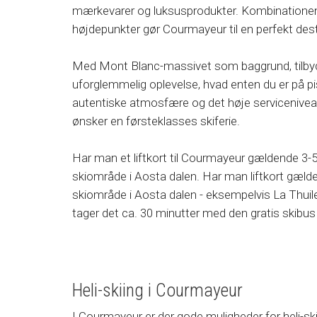
mærkevarer og luksusprodukter. Kombinationen 
højdepunkter gør Courmayeur til en perfekt dest
Med Mont Blanc-massivet som baggrund, tilby
uforglemmelig oplevelse, hvad enten du er på 
autentiske atmosfære og det høje serviceniveau
ønsker en førsteklasses skiferie.
Har man et liftkort til Courmayeur gældende 3-5
skiområde i Aosta dalen. Har man liftkort gælde
skiområde i Aosta dalen - eksempelvis La Thuile
tager det ca. 30 minutter med den gratis skibus 
Heli-skiing i Courmayeur
I Courmayeur er der gode muligheder for heli-ski