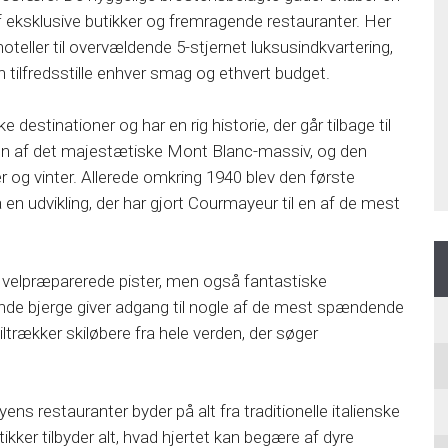
eksklusive butikker og fremragende restauranter. Her
oteller til overvældende 5-stjernet luksusindkvartering,
n tilfredsstille enhver smag og ethvert budget.
estinationer og har en rig historie, der går tilbage til
den af det majestætiske Mont Blanc-massiv, og den
 og vinter. Allerede omkring 1940 blev den første
å en udvikling, der har gjort Courmayeur til en af de mest
n velpræparerede pister, men også fantastiske
ende bjerge giver adgang til nogle af de mest spændende
tiltrækker skiløbere fra hele verden, der søger
ns restauranter byder på alt fra traditionelle italienske
tikker tilbyder alt, hvad hjertet kan begære af dyre