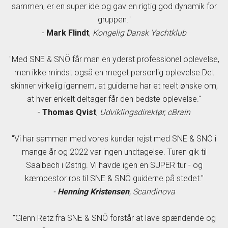
sammen, er en super ide og gav en rigtig god dynamik for
gruppen."
-
Mark Flindt
,
Kongelig Dansk Yachtklub
"Med SNE & SNÖ får man en yderst professionel oplevelse,
men ikke mindst også en meget personlig oplevelse.Det
skinner virkelig igennem, at guiderne har et reelt ønske om,
at hver enkelt deltager får den bedste oplevelse."
-
Thomas Qvist
,
Udviklingsdirektør, cBrain
"Vi har sammen med vores kunder rejst med SNE & SNÖ i
mange år og 2022 var ingen undtagelse. Turen gik til
Saalbach i Østrig. Vi havde igen en SUPER tur - og
kæmpestor ros til SNE & SNÖ guiderne på stedet."
-
Henning Kristensen
, Scandinova
"Glenn Retz fra SNE & SNÖ forstår at lave spændende og