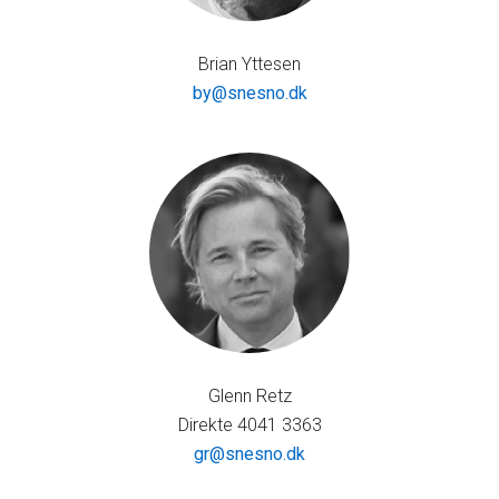
Brian Yttesen
by@snesno.dk
Glenn Retz
Direkte 4041 3363
gr@snesno.dk