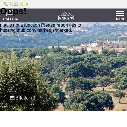
7023 1819
Menu
Find rejse
Billeder (2)