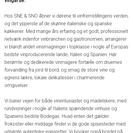
vingårde.
Hos SNE & SNÖ åbner vi dørene til vinfremstillingens verden,
og det ypperste af de skønne italienske og spanske
køkkener. Med mange års erfaring og et godt, professionelt
netværk indenfor vinbranchen og gastronomien, arrangerer
vi blandt andet vinsmagninger i topklasse i nogle af Europas
bedste vinproducerende lande, Italien og Spanien. Hør
berømte og dedikerede vinmagere fortælle om druernes
forvandling fra jord til bord, og smag de store vine og
egnens lækre, lokale delikatesser i charmerende
omgivelser.
Vi baner vejen for både vinentusiaster og madelskere, med
rundvisninger i nogle af Italiens spændende vinhuse og
Spaniens bedste Bodegas. Hvad enten det gælder
frokoster eller middage finder vi de gode spisesteder med
udsøgte autentiske egnsretter. Vi booker også bordet på