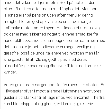
under det vi kender hjemmefra. Bor I på hotel er der
oftest 3-retters aftenmenu med i opholdet. Men bor I i
lejlighed eller på pension uden aftenmenu er der rig
mulighed for en god oplevelse på en af de mange
italienske restauranter i byen. Her findes et stort udvalg
og der er med sikkerhed noget til enhver smag lige fra
håndholdt pizzaslice til champagnemenuer sammen med
det italienske jetset. Italienerne er meget venlige og
gæstfrie, også de unge italienere ved hvordan man får
sine gæster til at føle sig godt tilpas med deres
uimodståelige charme og åbenlyse flirten med smukke
kvinder.
Vores guideteam sørger godt for jer mens I er af sted. Er
I flygæster bliver I mødt allerede i lufthavnen hvor vores
guider altid står klar til at tage imod ved ankomst – herfra
kan I blot slappe af og glæde jer til en dejlig skiferie.