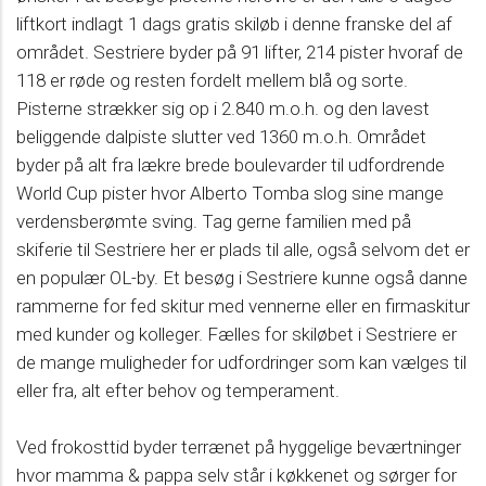
liftkort indlagt 1 dags gratis skiløb i denne franske del af
området. Sestriere byder på 91 lifter, 214 pister hvoraf de
118 er røde og resten fordelt mellem blå og sorte.
Pisterne strækker sig op i 2.840 m.o.h. og den lavest
beliggende dalpiste slutter ved 1360 m.o.h. Området
byder på alt fra lækre brede boulevarder til udfordrende
World Cup pister hvor Alberto Tomba slog sine mange
verdensberømte sving. Tag gerne familien med på
skiferie til Sestriere her er plads til alle, også selvom det er
en populær OL-by. Et besøg i Sestriere kunne også danne
rammerne for fed skitur med vennerne eller en firmaskitur
med kunder og kolleger. Fælles for skiløbet i Sestriere er
de mange muligheder for udfordringer som kan vælges til
eller fra, alt efter behov og temperament.
Ved frokosttid byder terrænet på hyggelige beværtninger
hvor mamma & pappa selv står i køkkenet og sørger for