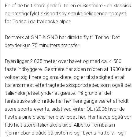
En af de helt store perler i Italien er Sestriere - en klassisk
og prestigefyldt skisportsby smukt beliggende nordøst
for Torino i de Italienske alper.
Bemærk at SNE & SNÖ har direkte fly til Torino. Det
betyder kun 75 minutters transfer.
Byen ligger 2.035 meter over havet og med ca. 4.500
faste indbyggere. Sestriere har siden midten af 1930'erne
vokset sig finere og smukkere, og er til stadighed et af
Italiens mest eftertragtede skisportsteder, som også det
italienske jetset ynder at gæste. På grund af det
fantastiske skiområde har her flere gange været afholdt
store sports-events, sidst ved vinter-OL i 2006 hvor de
fleste alpine discipliner blev løbet her. Her havde også vor
tids helt store italienske skiidol Alberto Tomba sin
hjemmebane både på pisterne og i byens natteliv - og i