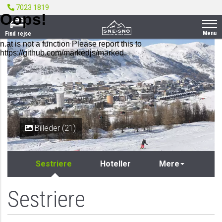
7023 1819
Menu
Find rejse
Billeder (21)
Sestriere
Hoteller
Mere
Sestriere