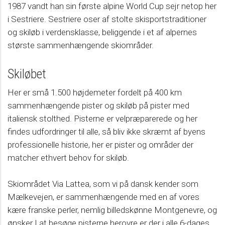
1987 vandt han sin første alpine World Cup sejr netop her
i Sestriere. Sestriere oser af stolte skisportstraditioner
og skiløb i verdensklasse, beliggende i et af alpernes
største sammenhængende skiområder.
Skiløbet
Her er små 1.500 højdemeter fordelt på 400 km
sammenhængende pister og skiløb på pister med
italiensk stolthed. Pisterne er velpræparerede og her
findes udfordringer til alle, så bliv ikke skræmt af byens
professionelle historie, her er pister og områder der
matcher ethvert behov for skiløb.
Skiområdet Via Lattea, som vi på dansk kender som
Mælkevejen, er sammenhængende med en af vores
kære franske perler, nemlig billedskønne Montgenevre, og
ønsker I at besøge pisterne herovre er der i alle 6-dages