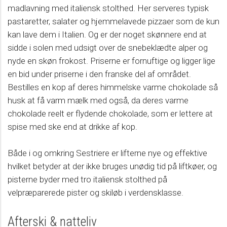
madlavning med italiensk stolthed. Her serveres typisk
pastaretter, salater og hjemmelavede pizzaer som de kun
kan lave dem i Italien. Og er der noget skønnere end at
sidde i solen med udsigt over de snebeklædte alper og
nyde en skøn frokost. Priserne er fornuftige og ligger lige
en bid under priserne i den franske del af området.
Bestilles en kop af deres himmelske varme chokolade så
husk at få varm mælk med også, da deres varme
chokolade reelt er flydende chokolade, som er lettere at
spise med ske end at drikke af kop.
Både i og omkring Sestriere er lifterne nye og effektive
hvilket betyder at der ikke bruges unødig tid på liftkøer, og
pisterne byder med tro italiensk stolthed på
velpræparerede pister og skiløb i verdensklasse.
Afterski & natteliv