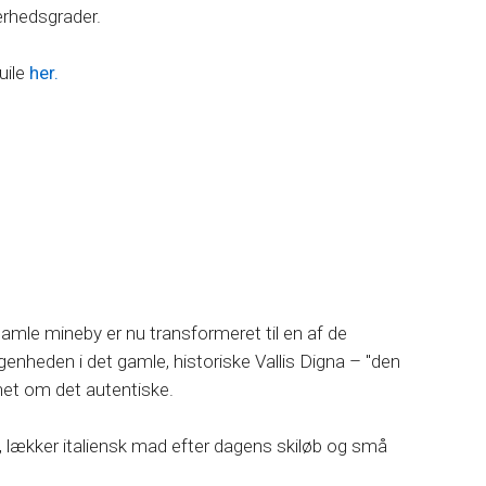
værhedsgrader.
uile
her.
gamle mineby er nu transformeret til en af de
enheden i det gamle, historiske Vallis Digna – "den
rnet om det autentiske.
lækker italiensk mad efter dagens skiløb og små