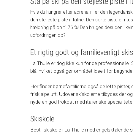
Stå på ski på den stejleste piste i I
Hvis du hungrer efter adrenalin, er den legendaris
den stejleste piste i Italine. Den sorte piste er 
hældning på op til 76 %! Den bruges desuden i kvi
udfordringen op?
Et rigtig godt og familievenligt sk
La Thuile er dog ikke kun for de professionelle.
blå, hvilket også gør området ideelt for begynde
Her finder børnefamilierne også de lette pister,
frisk alpeluft. Udover skiskolerne tilbydes der 
nyde en god frokost med italienske specialitet
Skiskole
Bestil skiskole i La Thuile med engelsktalende 