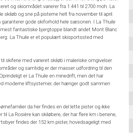
ceret og skiområdet varierer fra 1.441 til 2700 moh. La
 skiløb og sne på pisterne helt fra november til april.
garanterer gode skiforhold hele sæsonen. I La Thuile
og mest fantastiske bjergtoppe blandt andet Mont Blanc
rg. La Thuile er et populært skisportssted med
 til skiferie med varieret skiløb i maleriske omgivelser.
 områder og samtidig er der masser udfordring til den
. Oprindeligt er La Thuile en minedrift, men det har
ed med moderne liftsystemer, der hænger godt sammen
ørnefamilier da her findes en del lette pister og ikke
til La Rosière kan skiløbere, der har flere km i benene,
rtsbyer findes der 152 km pister, hovedsageligt med