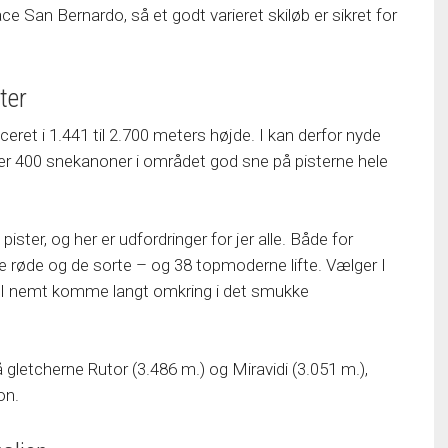
e San Bernardo, så et godt varieret skiløb er sikret for
ter
ceret i 1.441 til 2.700 meters højde. I kan derfor nyde
over 400 snekanoner i området god sne på pisterne hele
er, og her er udfordringer for jer alle. Både for
de røde og de sorte – og 38 topmoderne lifte. Vælger I
kan I nemt komme langt omkring i det smukke
 gletcherne Rutor (3.486 m.) og Miravidi (3.051 m.),
on.