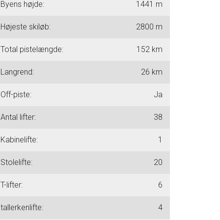
Byens højde:
1441 m
Højeste skiløb:
2800 m
Total pistelængde:
152 km
Langrend:
26 km
Off-piste:
Ja
Antal lifter:
38
Kabinelifte:
1
Stolelifte:
20
T-lifter:
6
tallerkenlifte:
4