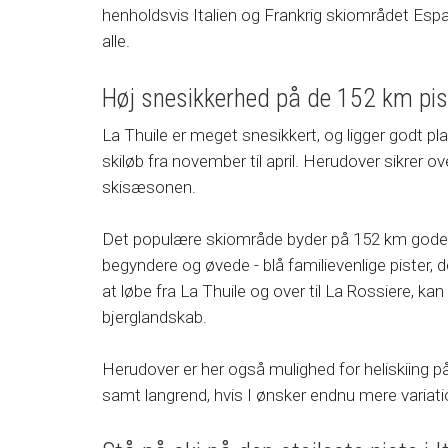
henholdsvis Italien og Frankrig skiområdet Espac
alle.
Høj snesikkerhed på de 152 km pis
La Thuile er meget snesikkert, og ligger godt pla
skiløb fra november til april. Herudover sikrer 
skisæsonen.
Det populære skiområde byder på 152 km gode pist
begyndere og øvede - blå familievenlige pister, 
at løbe fra La Thuile og over til La Rossiere, 
bjerglandskab.
Herudover er her også mulighed for heliskiing på
samt langrend, hvis I ønsker endnu mere variati