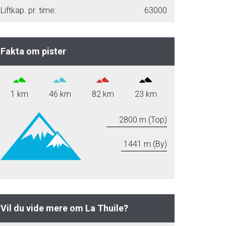
Liftkap. pr. time:
63000
Fakta om pister
1 km
46 km
82 km
23 km
2800 m (Top)
1441 m (By)
Vil du vide mere om La Thuile?