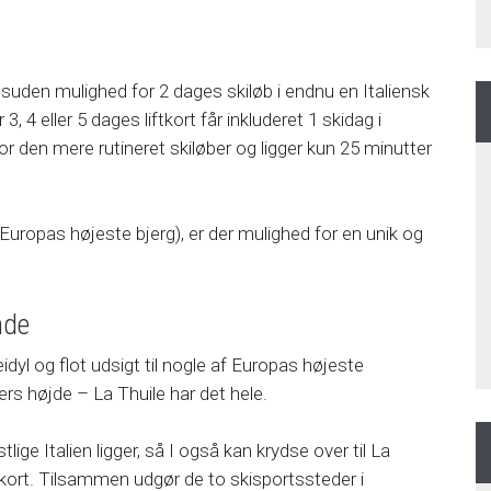
uden mulighed for 2 dages skiløb i endnu en Italiensk
 eller 5 dages liftkort får inkluderet 1 skidag i
 den mere rutineret skiløber og ligger kun 25 minutter
uropas højeste bjerg), er der mulighed for en unik og
nde
idyl og flot udsigt til nogle af Europas højeste
rs højde – La Thuile har det hele.
ige Italien ligger, så I også kan krydse over til La
tkort. Tilsammen udgør de to skisportssteder i