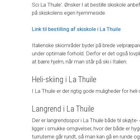
Sci La Thuile'. Ønsker I at bestille skiskole anbefa
på skiskolens egen hjemmeside.
Link til bestilling af skiskole i La Thuile
Italienske skiområder byder på brede velpræpare
under optimale forhold. Derfor er det også lovpli
at bære hjelm, når man står på ski i Italien.
Heli-skiing i La Thuile
I La Thuile er der rigtig gode muligheder for heli
Langrend i La Thuile
Der er langrendsspor i La Thuile både til skøjt
ligger i smukke omgivelser, hvor der både er hyg
turruterne går rundt, så man kan gå en runde 