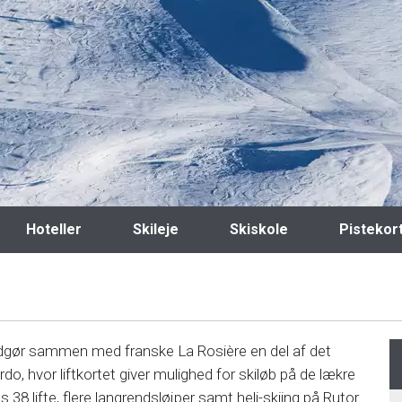
Hoteller
Skileje
Skiskole
Pistekor
n, udgør sammen med franske La Rosière en del af det
o, hvor liftkortet giver mulighed for skiløb på de lækre
38 lifte, flere langrendsløjper samt heli-skiing på Rutor