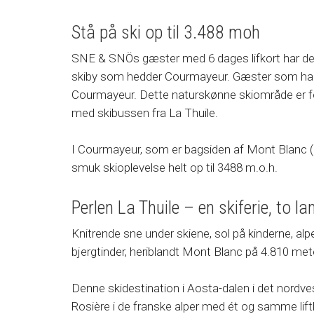
Stå på ski op til 3.488 moh
SNE & SNÖs gæster med 6 dages lifkort har des
skiby som hedder Courmayeur. Gæster som har 3, 4
Courmayeur. Dette naturskønne skiområde er for
med skibussen fra La Thuile.
I Courmayeur, som er bagsiden af Mont Blanc (E
smuk skioplevelse helt op til 3488 m.o.h.
Perlen La Thuile – en skiferie, to la
Knitrende sne under skiene, sol på kinderne, alpe
bjergtinder, heriblandt Mont Blanc på 4.810 mete
Denne skidestination i Aosta-dalen i det nordvestl
Rosière i de franske alper med ét og samme lif