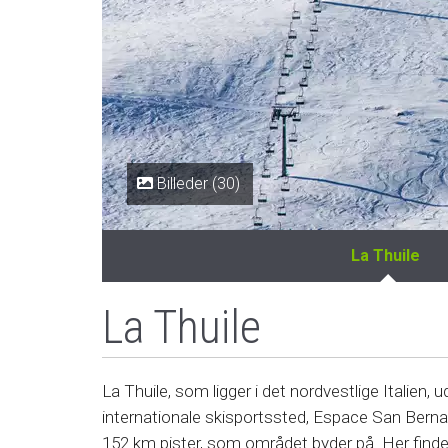
Billeder (30)
La Thuile
La Thuile
La Thuile, som ligger i det nordvestlige Italie
internationale skisportssted, Espace San Bernard
152 km pister, som området byder på. Her findes 