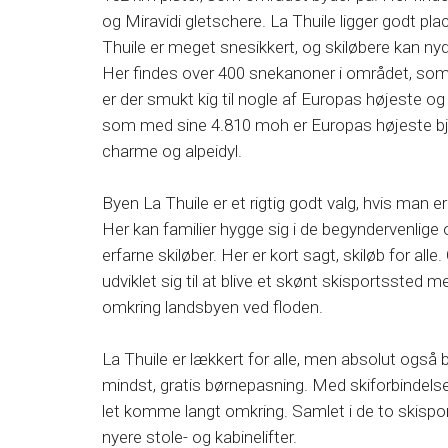
og Miravidi gletschere. La Thuile ligger godt pla
Thuile er meget snesikkert, og skiløbere kan nyde
Her findes over 400 snekanoner i området, som 
er der smukt kig til nogle af Europas højeste 
som med sine 4.810 moh er Europas højeste bje
charme og alpeidyl.
Byen La Thuile er et rigtig godt valg, hvis man er
Her kan familier hygge sig i de begyndervenlige
erfarne skiløber. Her er kort sagt, skiløb for alle
udviklet sig til at blive et skønt skisportsst
omkring landsbyen ved floden.
La Thuile er lækkert for alle, men absolut også b
mindst, gratis børnepasning. Med skiforbindelser 
let komme langt omkring. Samlet i de to skispo
nyere stole- og kabinelifter.