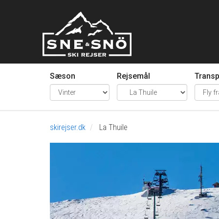
Sæson
Rejsemål
Transp
skirejser.dk
La Thuile