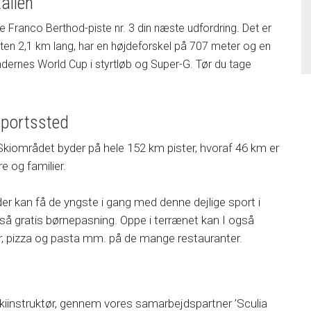
talien
ke Franco Berthod-piste nr. 3 din næste udfordring. Det er
næsten 2,1 km lang, har en højdeforskel på 707 meter og en
ndernes World Cup i styrtløb og Super-G. Tør du tage
isportssted
 Skiområdet byder på hele 152 km pister, hvoraf 46 km er
re og familier.
 der kan få de yngste i gang med denne dejlige sport i
også gratis børnepasning. Oppe i terrænet kan I også
er, pizza og pasta mm. på de mange restauranter.
skiinstruktør, gennem vores samarbejdspartner ’Sculia