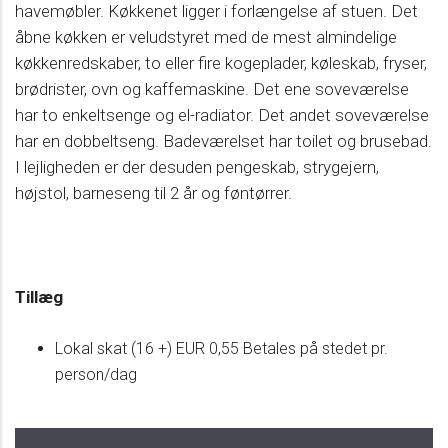
havemøbler. Køkkenet ligger i forlængelse af stuen. Det
åbne køkken er veludstyret med de mest almindelige
køkkenredskaber, to eller fire kogeplader, køleskab, fryser,
brødrister, ovn og kaffemaskine. Det ene soveværelse
har to enkeltsenge og el-radiator. Det andet soveværelse
har en dobbeltseng. Badeværelset har toilet og brusebad.
I lejligheden er der desuden pengeskab, strygejern,
højstol, barneseng til 2 år og føntørrer.
Tillæg
Lokal skat (16 +) EUR 0,55 Betales på stedet pr.
person/dag