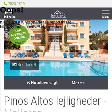
7023 1819
Menu
Find rejse
PRIVAT
Billeder (9)
Hoteloversigt
Mere
Pinos Altos lejligheder
-