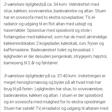
2-værelses lejlighed
på ca. 34 kvm. Velindrettet med
stue, køkken, soveværelse, badeværelse og altan. Stuen
har en sovesofa med to ekstra sovepladser, TV, el-
radiator og udgang til en flot altan med udsigt og
havemøbler. Spisestue med spisebord og stole i
forlængelse med køkkenet, som har de mest almindelige
køkkenredskaber, 2 kogeplader, køleskab, ovn, fryser og
kaffemaskine. Badeværelset toilet og brusebad. I
lejligheden er der desuden pengeskab, strygejern, højstol,
barneseng til 2 år og føntørrer.
3-værelses lejligheder
på ca. 37-40 kvm. Indretningen er
meget hensigtsmæssig og byder på alt hvad man har
brug til på ferien. Lejligheden har stue, to soveværelser,
badeværelse, køkken og altan. I stuen er der spisebord
og en sovesofa med mulighed for to ekstra opredninger.
Stuen har satellit TV, el-radiator og udgang til altanen med