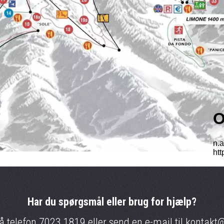
Har du spørgsmål eller brug for hjælp?
på telefon
7023 1819
eller send en e-mail til
kontakt@