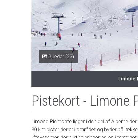
Billeder (23)
Limone 
Pistekort - Limone
Limone Piemonte ligger i den del af Alperne der 
80 km pister der er i området og byder på lækkert, v
liftsystemer, der hurtigt bringer os op i terræne