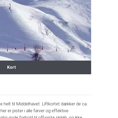
Kort
 helt til Middelhavet. Liftkortet dækker de ca.
her er pister i alle farver og effektive
ig gode forhold til off-piste skiløb, og ikke