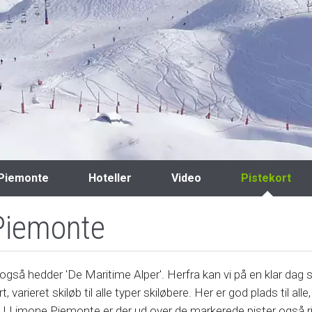
Piemonte
Hoteller
Video
Pistekort
 Piemonte
også hedder 'De Maritime Alper'. Herfra kan vi på en klar dag se
arieret skiløb til alle typer skiløbere. Her er god plads til alle, 
t. I Limone Piemonte er der ud over de markerede pister også rigt