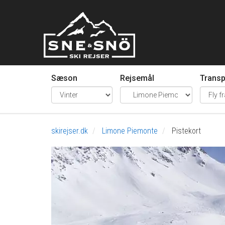
Sæson
Rejsemål
Transp
skirejser.dk
Limone Piemonte
Pistekort