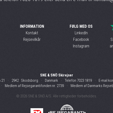
INFORMATION
FØLG MED OS
Kontakt
LinkedIn
Rejsevilkår
Facebook
S
Instagram
an
SNE & SNÖ Skirejser
n 21 · 2942 Skodsborg · Danmark · Telefon
7023 1819
· E-mail
ko
5 ·
Medlem af Rejsegarantifonden nr. 2739
·
Medlem af Danmarks Rejseb
© 2026 SNE & SNÖ A/S. Alle rettigheder forbeholdes.