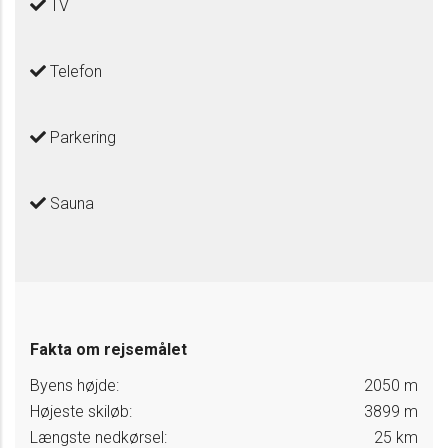
TV
Telefon
Parkering
Sauna
Fakta om rejsemålet
Byens højde:
2050 m
Højeste skiløb:
3899 m
Længste nedkørsel:
25 km