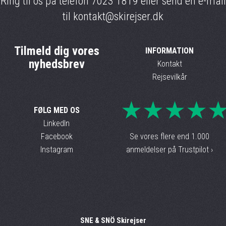
Ring til os på telefon
7023 1819
eller send en e-mail
til
kontakt@skirejser.dk
Tilmeld dig vores
INFORMATION
nyhedsbrev
Kontakt
Rejsevilkår
★★★★
FØLG MED OS
LinkedIn
Facebook
Se vores flere end 1.000
Instagram
anmeldelser på Trustpilot ›
SNE & SNÖ Skirejser