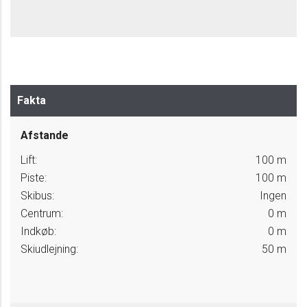
Fakta
Afstande
Lift:
100 m
Piste:
100 m
Skibus:
Ingen
Centrum:
0 m
Indkøb:
0 m
Skiudlejning:
50 m