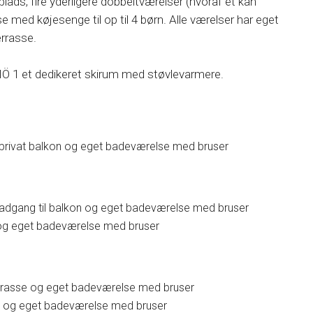
ds, fire yderligere dobbeltværelser (hvoraf ét kan
e med køjesenge til op til 4 børn. Alle værelser har eget
errasse.
NÖ 1 et dedikeret skirum med støvlevarmere.
privat balkon og eget badeværelse med bruser
adgang til balkon og eget badeværelse med bruser
 og eget badeværelse med bruser
errasse og eget badeværelse med bruser
se og eget badeværelse med bruser