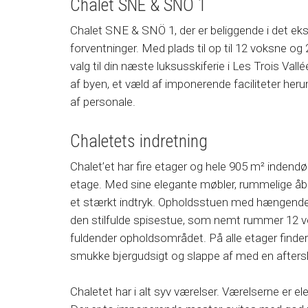
Chalet SNE & SNÖ 1
Chalet SNE & SNÖ 1, der er beliggende i det eksk
forventninger. Med plads til op til 12 voksne og
valg til din næste luksusskiferie i Les Trois Val
af byen, et væld af imponerende faciliteter he
af personale.
Chaletets indretning
Chalet’et har fire etager og hele 905 m² indend
etage. Med sine elegante møbler, rummelige åb
et stærkt indtryk. Opholdsstuen med hængende 
den stilfulde spisestue, som nemt rummer 12 v
fuldender opholdsområdet. På alle etager finder 
smukke bjergudsigt og slappe af med en aftersk
Chaletet har i alt syv værelser. Værelserne er e