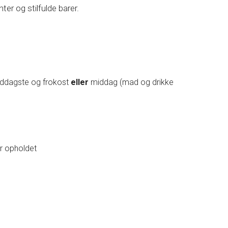
er og stilfulde barer.
iddagste og frokost
eller
middag (mad og drikke
r opholdet