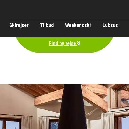
Skirejser
Tilbud
Weekendski
Luksus
Find ny rejse