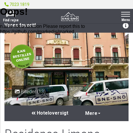
7023 1819
Menu
Find rejse
Vores favorit!
PRIVAT
Billeder (13)
Hoteloversigt
Mere