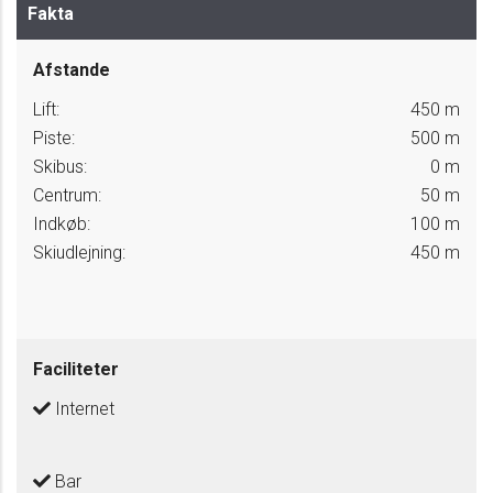
Fakta
Afstande
Lift:
450 m
Piste:
500 m
Skibus:
0 m
Centrum:
50 m
Indkøb:
100 m
Skiudlejning:
450 m
Faciliteter
Internet
Bar