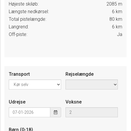
Højeste skiløb:
2085 m
Længste nedkørsel:
6 km
Total pistelængde:
80 km
Langrend:
6 km
Off-piste:
Ja
Transport
Rejselængde
Udrejse
Voksne
Børn (0-18)