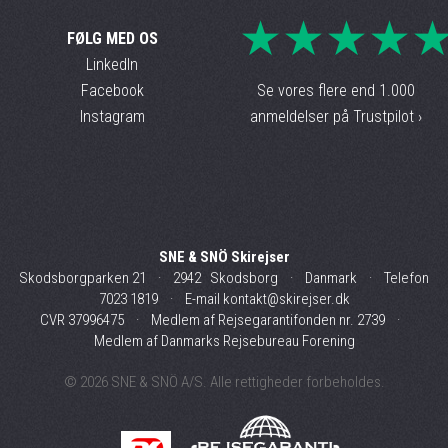
★★★★
FØLG MED OS
LinkedIn
Facebook
Se vores flere end 1.000
Instagram
anmeldelser på Trustpilot ›
SNE & SNÖ Skirejser
Skodsborgparken 21 · 2942 Skodsborg · Danmark · Telefon
7023 1819
· E-mail
kontakt@skirejser.dk
CVR 37996475 ·
Medlem af Rejsegarantifonden nr. 2739
·
Medlem af Danmarks Rejsebureau Forening
© 2026 SNE & SNÖ A/S. Alle rettigheder forbeholdes.