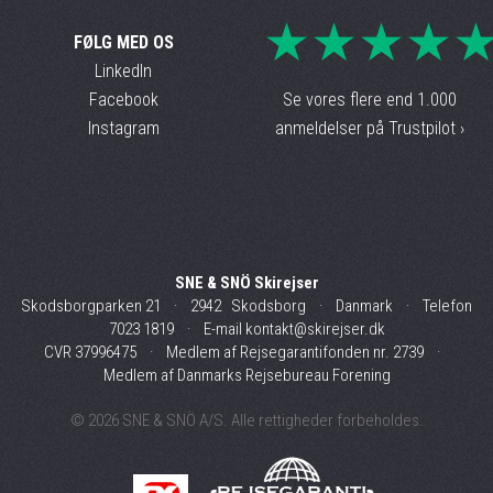
★★★★
FØLG MED OS
LinkedIn
Facebook
Se vores flere end 1.000
Instagram
anmeldelser på Trustpilot ›
SNE & SNÖ Skirejser
Skodsborgparken 21 · 2942 Skodsborg · Danmark · Telefon
7023 1819
· E-mail
kontakt@skirejser.dk
CVR 37996475 ·
Medlem af Rejsegarantifonden nr. 2739
·
Medlem af Danmarks Rejsebureau Forening
© 2026 SNE & SNÖ A/S. Alle rettigheder forbeholdes.