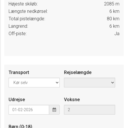
Højeste skiløb:
2085 m
Længste nedkørsel:
6 km
Total pistelængde:
80 km
Langrend:
6 km
Off-piste:
Ja
Transport
Rejselængde
Udrejse
Voksne
Børn (0-18)