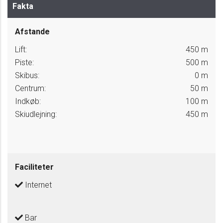
Fakta
Afstande
Lift:
450 m
Piste:
500 m
Skibus:
0 m
Centrum:
50 m
Indkøb:
100 m
Skiudlejning:
450 m
Faciliteter
Internet
Bar