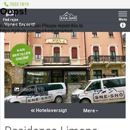
7023 1819
Menu
Find rejse
Vores favorit!
PRIVAT
Billeder (13)
Hoteloversigt
Mere