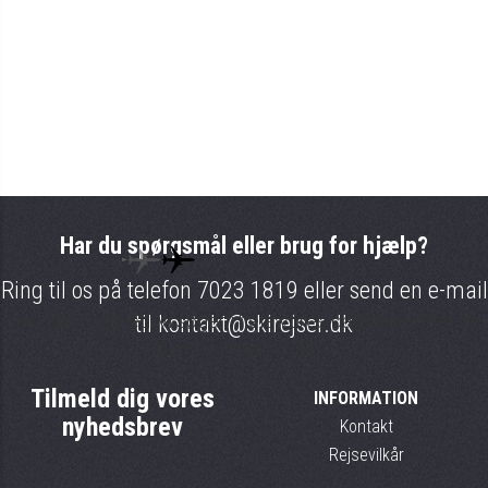
Har du spørgsmål eller brug for hjælp?
Ring til os på telefon
7023 1819
eller send en e-mail
Hav tålmodighed, vi søger i hele vores database efter de
til
kontakt@skirejser.dk
bedste rejser til dig....
Tilmeld dig vores
INFORMATION
nyhedsbrev
Kontakt
Rejsevilkår