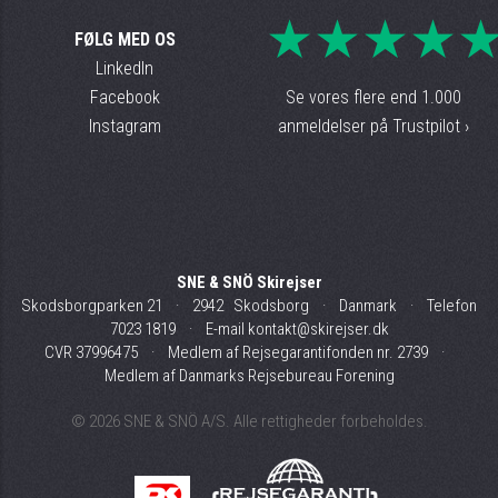
★★★★
FØLG MED OS
LinkedIn
Facebook
Se vores flere end 1.000
Instagram
anmeldelser på Trustpilot ›
SNE & SNÖ Skirejser
Skodsborgparken 21 · 2942 Skodsborg · Danmark · Telefon
7023 1819
· E-mail
kontakt@skirejser.dk
CVR 37996475 ·
Medlem af Rejsegarantifonden nr. 2739
·
Medlem af Danmarks Rejsebureau Forening
© 2026 SNE & SNÖ A/S. Alle rettigheder forbeholdes.