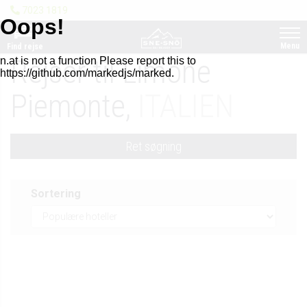
7023 1819
Menu
Find rejse
Rejser til Limone
Piemonte,
ITALIEN
Ret søgning
Sortering