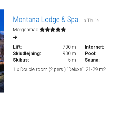
Montana Lodge & Spa,
La Thuile
Morgenmad
Lift:
700 m
Internet:
Skiudlejning:
900 m
Pool:
Skibus:
5 m
Sauna:
1 x Double room (2 pers.) "Deluxe", 21-29 m2