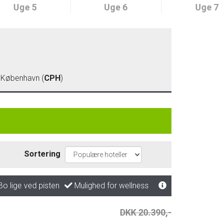
Uge 5
Uge 6
Uge 7
)
- København (
CPH
)
Sortering
o lige ved pisten
Mulighed for wellness
DKK 20.390,-