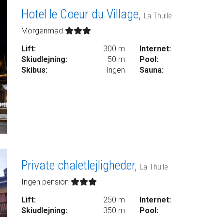
Hotel le Coeur du Village,
La Thuile
Morgenmad
Lift:
300 m
Internet:
Skiudlejning:
50 m
Pool:
Skibus:
Ingen
Sauna:
Private chaletlejligheder,
La Thuile
Ingen pension
Lift:
250 m
Internet:
Skiudlejning:
350 m
Pool: