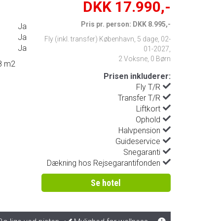
DKK 17.990,-
Pris pr. person: DKK 8.995,-
Ja
Ja
Fly (inkl. transfer) København
,
5 dage
,
02-
Ja
01-2027
,
2 Voksne, 0 Børn
18 m2
Prisen inkluderer:
Fly T/R
Transfer T/R
Liftkort
Ophold
Halvpension
Guideservice
Snegaranti
Dækning hos Rejsegarantifonden
Se hotel