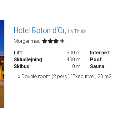
Hotel Boton d’Or,
La Thuile
Morgenmad
Lift:
300 m
Internet:
Skiudlejning:
400 m
Pool:
Skibus:
0 m
Sauna:
1 x Double room (2 pers.) "Executive", 20 m2