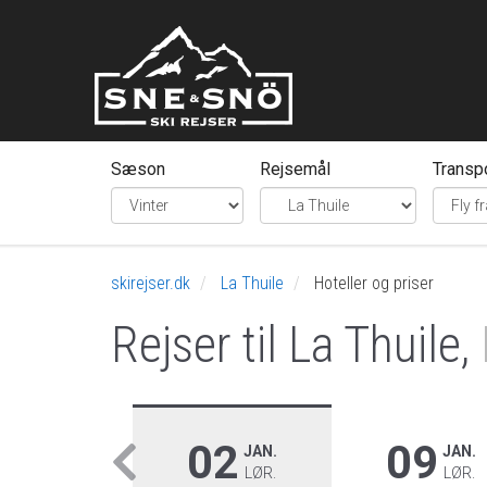
Sæson
Rejsemål
Transp
skirejser.dk
La Thuile
Hoteller og priser
Rejser til La Thuile,
02
09
JAN.
JAN.
LØR.
LØR.