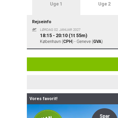
Uge 1
Uge 2
Rejseinfo
LØRDAG 02. JANUAR 2027
18:15 - 20:10 (1t 55m)
København (
CPH
) - Geneve (
GVA
)
Vores favorit!
Privat
Spar