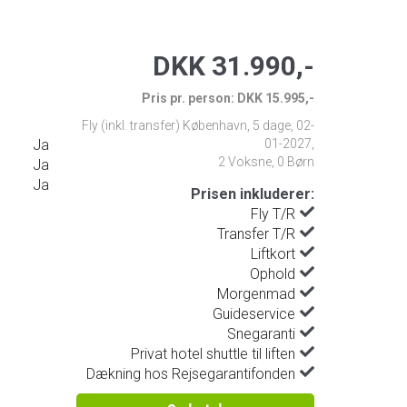
DKK 31.990,-
Pris pr. person: DKK 15.995,-
Fly (inkl. transfer) København
,
5 dage
,
02-
Ja
01-2027
,
2 Voksne, 0 Børn
Ja
Ja
Prisen inkluderer:
Fly T/R
Transfer T/R
Liftkort
Ophold
Morgenmad
Guideservice
Snegaranti
Privat hotel shuttle til liften
Dækning hos Rejsegarantifonden