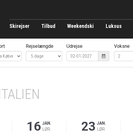
Skirejser
Tilbud
Weekendski
Luksus
ort
Rejselængde
Udrejse
Voksne
ITALIEN
16
23
JAN.
JAN.
LØR.
LØR.