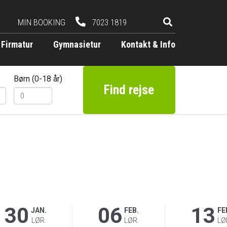
MIN BOOKING
7023 1819
Firmatur
Gymnasietur
Kontakt & Info
Børn (0-18 år)
Find rejse
30
06
13
JAN.
FEB.
FE
LØR.
LØR.
LØ