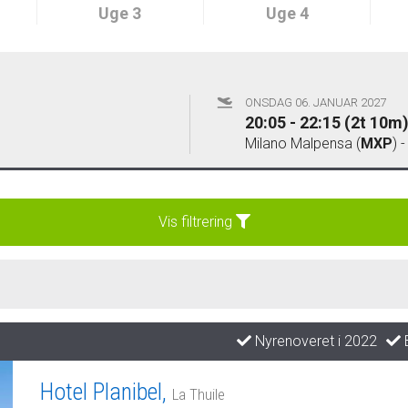
Uge 3
Uge 4
ONSDAG 06. JANUAR 2027
20:05 - 22:15 (2t 10m
Milano Malpensa (
MXP
) 
Vis filtrering
Nyrenoveret i 2022
B
Hotel Planibel,
La Thuile