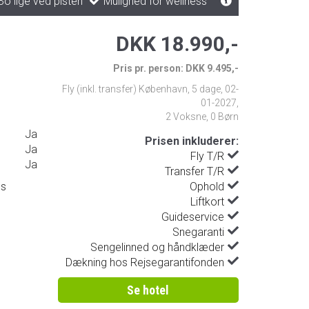
o lige ved pisten
Mulighed for wellness
DKK 18.990,-
Pris pr. person: DKK 9.495,-
Fly (inkl. transfer) København
,
5 dage
,
02-
01-2027
,
2 Voksne, 0 Børn
Ja
Prisen inkluderer:
Ja
Fly T/R
Ja
Transfer T/R
ds
Ophold
Liftkort
Guideservice
Snegaranti
Sengelinned og håndklæder
Dækning hos Rejsegarantifonden
Se hotel