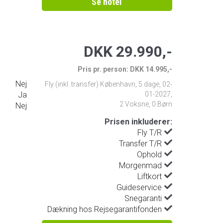
Se hotel
DKK 29.990,-
Pris pr. person: DKK 14.995,-
Nej
Fly (inkl. transfer) København
,
5 dage
,
02-
Ja
01-2027
,
2 Voksne, 0 Børn
Nej
Prisen inkluderer:
Fly T/R
Transfer T/R
Ophold
Morgenmad
Liftkort
Guideservice
Snegaranti
Dækning hos Rejsegarantifonden