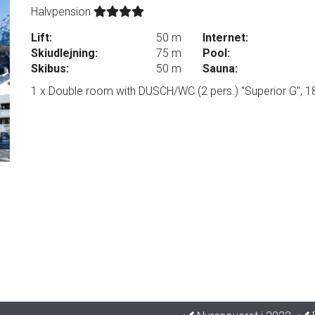
Halvpension
Lift:
50 m
Internet:
Skiudlejning:
75 m
Pool:
Skibus:
50 m
Sauna:
1 x Double room with DUSCH/WC (2 pers.) "Superior G", 