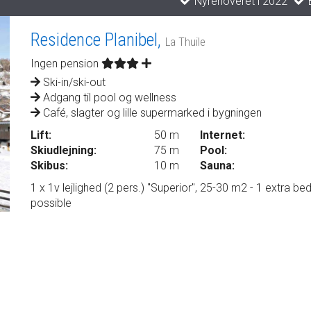
Nyrenoveret i 2022
B
Residence Planibel,
La Thuile
Ingen pension
Ski-in/ski-out
Adgang til pool og wellness
Café, slagter og lille supermarked i bygningen
Lift:
50 m
Internet:
Skiudlejning:
75 m
Pool:
Skibus:
10 m
Sauna:
1 x 1v lejlighed (2 pers.) "Superior", 25-30 m2 - 1 extra be
possible