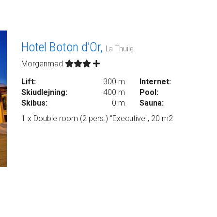
Hotel Boton d’Or,
La Thuile
Morgenmad
Lift:
300 m
Internet:
Skiudlejning:
400 m
Pool:
Skibus:
0 m
Sauna:
1 x Double room (2 pers.) "Executive", 20 m2