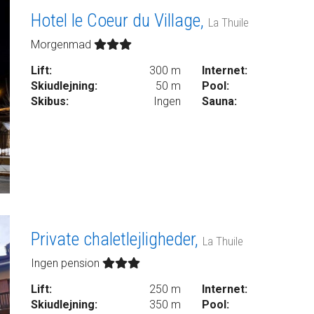
Hotel le Coeur du Village,
La Thuile
Morgenmad
Lift:
300 m
Internet:
Skiudlejning:
50 m
Pool:
Skibus:
Ingen
Sauna:
Private chaletlejligheder,
La Thuile
Ingen pension
Lift:
250 m
Internet:
Skiudlejning:
350 m
Pool: