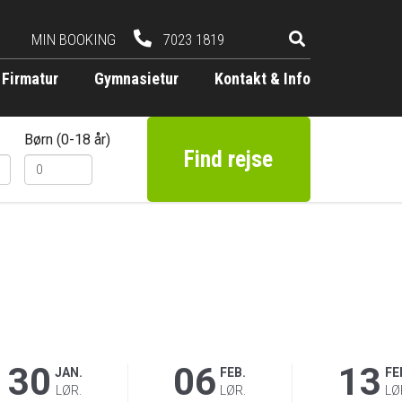
MIN BOOKING
7023 1819
Firmatur
Gymnasietur
Kontakt & Info
Børn (0-18 år)
Find rejse
30
06
13
JAN.
FEB.
FE
LØR.
LØR.
LØ