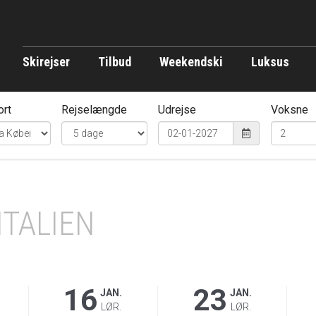
Skirejser
Tilbud
Weekendski
Luksus
ort
Rejselængde
Udrejse
Voksne
ITALIEN
16
23
JAN.
JAN.
LØR.
LØR.