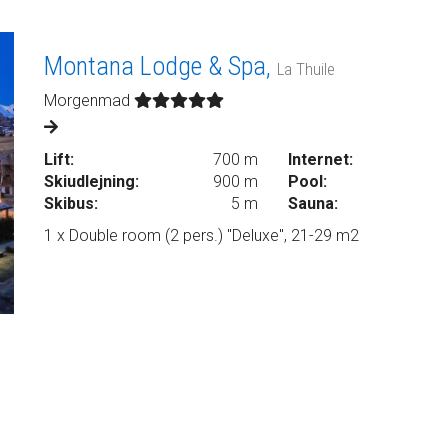
Montana Lodge & Spa,
La Thuile
Morgenmad
Lift:
700 m
Internet:
Skiudlejning:
900 m
Pool:
Skibus:
5 m
Sauna:
1 x Double room (2 pers.) "Deluxe", 21-29 m2