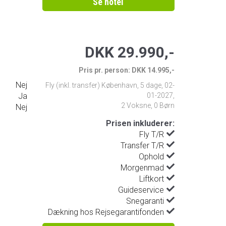
Se hotel
DKK 29.990,-
Pris pr. person: DKK 14.995,-
Nej
Fly (inkl. transfer) København
,
5 dage
,
02-
Ja
01-2027
,
2 Voksne, 0 Børn
Nej
Prisen inkluderer:
Fly T/R
Transfer T/R
Ophold
Morgenmad
Liftkort
Guideservice
Snegaranti
Dækning hos Rejsegarantifonden