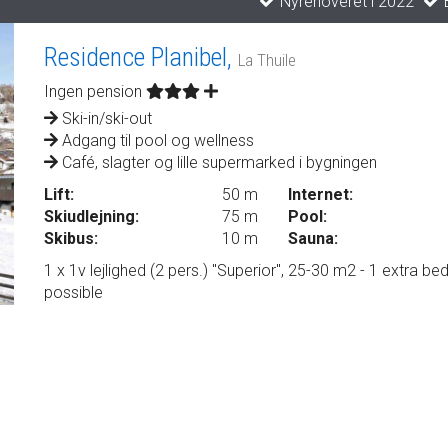
Nyrenoveret i 2022
B
Residence Planibel,
La Thuile
Ingen pension
Ski-in/ski-out
Adgang til pool og wellness
Café, slagter og lille supermarked i bygningen
Lift:
50 m
Internet:
Skiudlejning:
75 m
Pool:
Skibus:
10 m
Sauna:
1 x 1v lejlighed (2 pers.) "Superior", 25-30 m2 - 1 extra be
possible