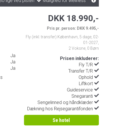
o lige ved pisten
Mulighed for wellness
DKK 18.990,-
Pris pr. person: DKK 9.495,-
Fly (inkl. transfer) København
,
5 dage
,
02-
01-2027
,
2 Voksne, 0 Børn
Ja
Prisen inkluderer:
Ja
Fly T/R
Ja
Transfer T/R
ds
Ophold
Liftkort
Guideservice
Snegaranti
Sengelinned og håndklæder
Dækning hos Rejsegarantifonden
Se hotel