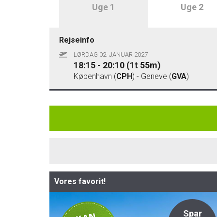
Uge 1
Uge 2
Rejseinfo
LØRDAG 02. JANUAR 2027
18:15 - 20:10 (1t 55m)
København (
CPH
) - Geneve (
GVA
)
Vores favorit!
Privat
Spar