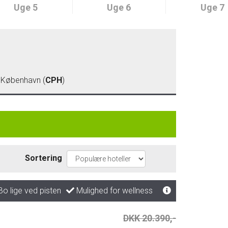
Uge 5
Uge 6
Uge 7
)
- København (
CPH
)
Sortering
o lige ved pisten
Mulighed for wellness
DKK 20.390,-