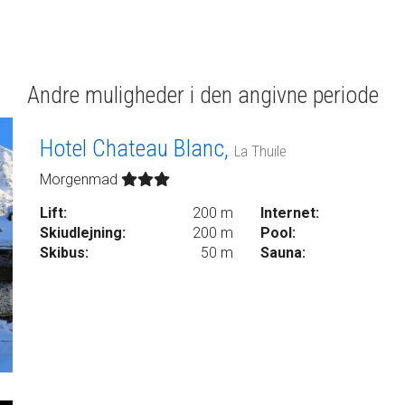
Andre muligheder i den angivne periode
Hotel Chateau Blanc,
La Thuile
Morgenmad
Lift:
200 m
Internet:
Skiudlejning:
200 m
Pool:
Skibus:
50 m
Sauna: