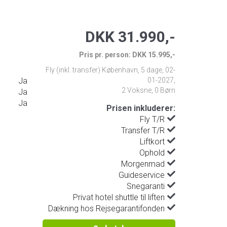
DKK 31.990,-
Pris pr. person: DKK 15.995,-
Fly (inkl. transfer) København
,
5 dage
,
02-
Ja
01-2027
,
2 Voksne, 0 Børn
Ja
Ja
Prisen inkluderer:
Fly T/R
Transfer T/R
Liftkort
Ophold
Morgenmad
Guideservice
Snegaranti
Privat hotel shuttle til liften
Dækning hos Rejsegarantifonden