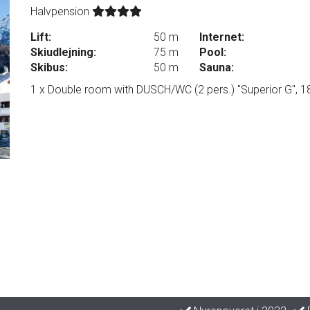
Halvpension
Lift:
50 m
Internet:
Skiudlejning:
75 m
Pool:
Skibus:
50 m
Sauna:
1 x Double room with DUSCH/WC (2 pers.) "Superior G", 