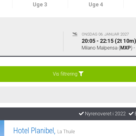
Uge 3
Uge 4
ONSDAG 06. JANUAR 2027
20:05 - 22:15 (2t 10m
Milano Malpensa (
MXP
) 
Vis filtrering
Nyrenoveret i 2022
B
Hotel Planibel,
La Thuile