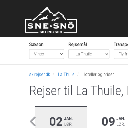
Sæson
Rejsemål
Transp
skirejser.dk
La Thuile
Hoteller og priser
Rejser til La Thuile,
02
09
JAN.
JAN.
LØR.
LØR.