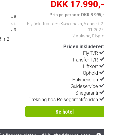
DKK 17.990,-
Pris pr. person: DKK 8.995,-
Ja
Ja
Fly (inkl. transfer) København
,
5 dage
,
02-
Ja
01-2027
,
2 Voksne, 0 Børn
18 m2
Prisen inkluderer:
Fly T/R
Transfer T/R
Liftkort
Ophold
Halvpension
Guideservice
Snegaranti
Dækning hos Rejsegarantifonden
Se hotel