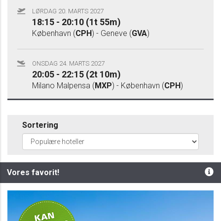
LØRDAG 20. MARTS 2027
18:15 - 20:10 (1t 55m)
København (
CPH
) - Geneve (
GVA
)
ONSDAG 24. MARTS 2027
20:05 - 22:15 (2t 10m)
Milano Malpensa (
MXP
) - København (
CPH
)
Sortering
Vores favorit!
Privat