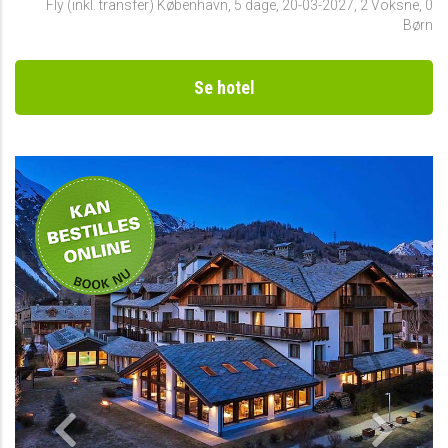
Fly (inkl. transfer) København
,
5 dage
,
20-03-2027
,
2 Voksne, 0
Børn
Se hotel
-