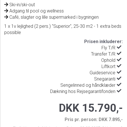
Ski-in/ski-out
Adgang til pool og wellness
Café, slagter og lille supermarked i bygningen
1 x 1v lejlighed (2 pers.) "Superior", 25-30 m2 - 1 extra beds
possible
Prisen inkluderer:
Fly T/R
Transfer T/R
Ophold
Liftkort
Guideservice
Snegaranti
Sengelinned og håndklæder
Dækning hos Rejsegarantifonden
DKK 15.790,-
Pris pr. person: DKK 7.895,-