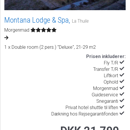
Montana Lodge & Spa,
La Thuile
Morgenmad
1 x Double room (2 pers.) "Deluxe", 21-29 m2
Prisen inkluderer:
Fly T/R
Transfer T/R
Liftkort
Ophold
Morgenmad
Guideservice
Snegaranti
Privat hotel shuttle til liften
Dækning hos Rejsegarantifonden