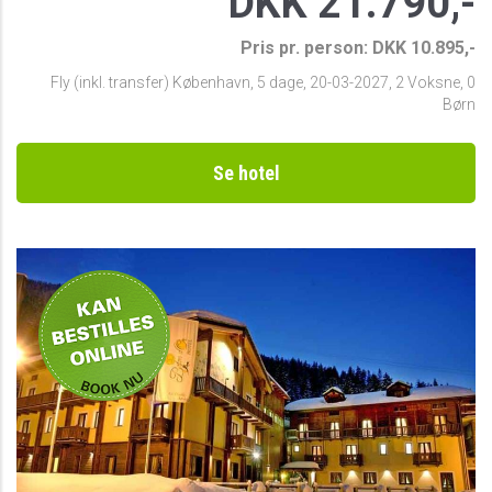
DKK 21.790,-
Pris pr. person: DKK 10.895,-
Fly (inkl. transfer) København
,
5 dage
,
20-03-2027
,
2 Voksne, 0
Børn
Se hotel
Privat