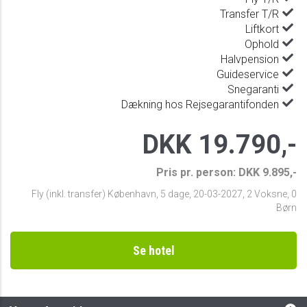
Transfer T/R
Liftkort
Ophold
Halvpension
Guideservice
Snegaranti
Dækning hos Rejsegarantifonden
DKK 19.790,-
Pris pr. person: DKK 9.895,-
Fly (inkl. transfer) København
,
5 dage
,
20-03-2027
,
2 Voksne, 0
Børn
Se hotel