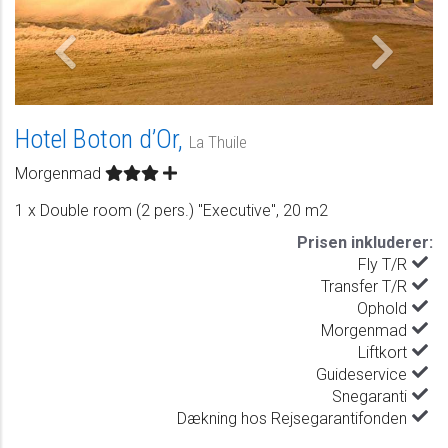
Hotel Boton d’Or,
La Thuile
Morgenmad
1 x Double room (2 pers.) "Executive", 20 m2
Prisen inkluderer:
Fly T/R
Transfer T/R
Ophold
Morgenmad
Liftkort
Guideservice
Snegaranti
Dækning hos Rejsegarantifonden