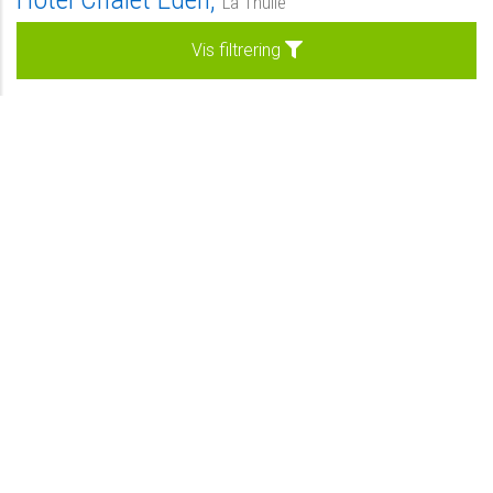
La Thuile
Morgenmad
Vis filtrering
Kan forespørges
Forespørg
Vores udvalge hoteller
Privat
-
Se hotel
Standard
-