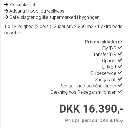
Ski-in/ski-out
Adgang til pool og wellness
Café, slagter og lille supermarked i bygningen
1 x 1v lejlighed (2 pers.) "Superior", 25-30 m2 - 1 extra beds
possible
Prisen inkluderer:
Fly T/R
Transfer T/R
Ophold
Liftkort
Guideservice
Snegaranti
Sengelinned og håndklæder
Dækning hos Rejsegarantifonden
DKK 16.390,-
Pris pr. person: DKK 8.195,-