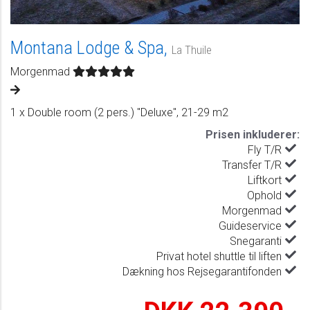
Montana Lodge & Spa,
La Thuile
Morgenmad
1 x Double room (2 pers.) "Deluxe", 21-29 m2
Prisen inkluderer:
Fly T/R
Transfer T/R
Liftkort
Ophold
Morgenmad
Guideservice
Snegaranti
Privat hotel shuttle til liften
Dækning hos Rejsegarantifonden