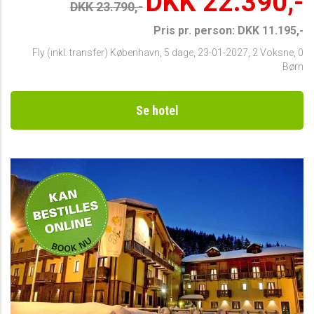
DKK 22.390,-
DKK 23.790,-
Pris pr. person: DKK 11.195,-
Fly (inkl. transfer) København
,
5 dage
,
23-01-2027
,
2 Voksne, 0
Børn
Se hotel
Privat