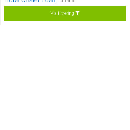
La Thuile
Morgenmad
Vis filtrering
Kan forespørges
Forespørg
Vores udvalge hoteller
Privat
-
Se hotel
Standard
-