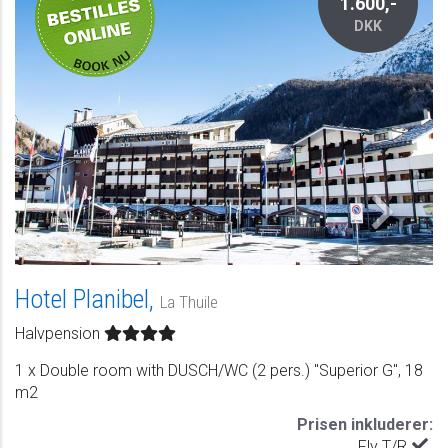
1.600,-
DKK
Hotel Planibel,
La Thuile
Halvpension
1 x Double room with DUSCH/WC (2 pers.) "Superior G", 18
m2
Prisen inkluderer:
Fly T/R