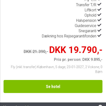
Transfer T/R
Liftkort
Ophold
Halvpension
Guideservice
Snegaranti
Dækning hos Rejsegarantifonden
DKK 19.790,-
DKK 21.390,-
Pris pr. person: DKK 9.895,-
Fly (inkl. transfer) København
,
5 dage
,
23-01-2027
,
2 Voksne, 0
Børn
Se hotel