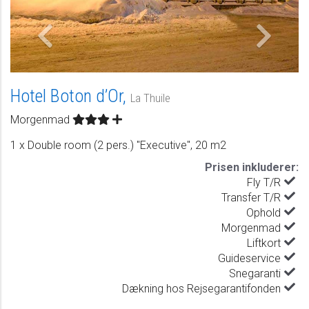
Hotel Boton d’Or,
La Thuile
Morgenmad
1 x Double room (2 pers.) "Executive", 20 m2
Prisen inkluderer:
Fly T/R
Transfer T/R
Ophold
Morgenmad
Liftkort
Guideservice
Snegaranti
Dækning hos Rejsegarantifonden