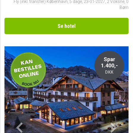
Fly (inkl. transfer) København
,
5 dage
,
23-01-2027
,
2 Voksne, 0
Børn
Se hotel
-
Spar
1.400,-
DKK