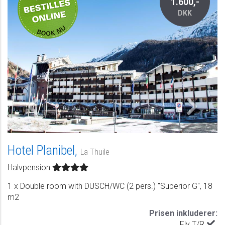
1.600,-
DKK
Hotel Planibel,
La Thuile
Halvpension
1 x Double room with DUSCH/WC (2 pers.) "Superior G", 18
m2
Prisen inkluderer:
Fly T/R