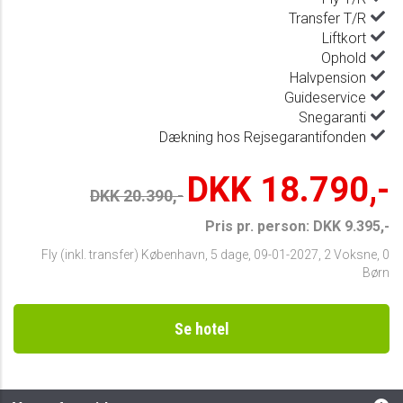
Transfer T/R
Liftkort
Ophold
Halvpension
Guideservice
Snegaranti
Dækning hos Rejsegarantifonden
DKK 18.790,-
DKK 20.390,-
Pris pr. person: DKK 9.395,-
Fly (inkl. transfer) København
,
5 dage
,
09-01-2027
,
2 Voksne, 0
Børn
Se hotel