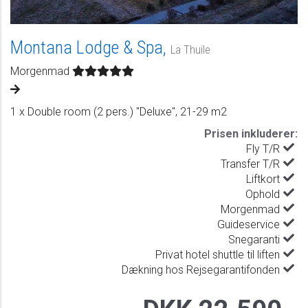
Montana Lodge & Spa,
La Thuile
Morgenmad
1 x Double room (2 pers.) "Deluxe", 21-29 m2
Prisen inkluderer:
Fly T/R
Transfer T/R
Liftkort
Ophold
Morgenmad
Guideservice
Snegaranti
Privat hotel shuttle til liften
Dækning hos Rejsegarantifonden