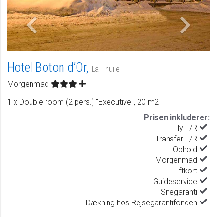
Hotel Boton d’Or,
La Thuile
Morgenmad
1 x Double room (2 pers.) "Executive", 20 m2
Prisen inkluderer:
Fly T/R
Transfer T/R
Ophold
Morgenmad
Liftkort
Guideservice
Snegaranti
Dækning hos Rejsegarantifonden