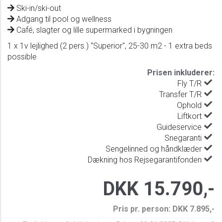
Ski-in/ski-out
Adgang til pool og wellness
Café, slagter og lille supermarked i bygningen
1 x 1v lejlighed (2 pers.) "Superior", 25-30 m2 - 1 extra beds
possible
Prisen inkluderer:
Fly T/R
Transfer T/R
Ophold
Liftkort
Guideservice
Snegaranti
Sengelinned og håndklæder
Dækning hos Rejsegarantifonden
DKK 15.790,-
Pris pr. person: DKK 7.895,-