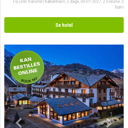
Fly (inkl. transfer) København
,
5 dage
,
09-01-2027
,
2 Voksne, 0
Børn
Se hotel
-