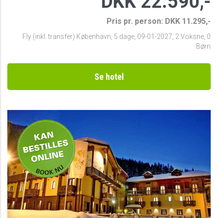
DKK 22.590,-
Pris pr. person: DKK 11.295,-
Fly (inkl. transfer) København
,
5 dage
,
09-01-2027
,
2 Voksne, 0
Børn
Se hotel
Privat