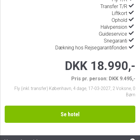
Transfer T/R
Liftkort
Ophold
Halvpension
Guideservice
Snegaranti
Dækning hos Rejsegarantifonden
DKK 18.990,-
Pris pr. person: DKK 9.495,-
Fly (inkl. transfer) København
,
4 dage
,
17-03-2027
,
2 Voksne, 0
Børn
Se hotel