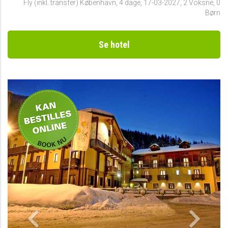
Fly (inkl. transfer) København
,
4 dage
,
17-03-2027
,
2 Voksne, 0
Børn
Se hotel
Privat