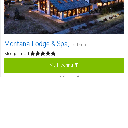
Montana Lodge & Spa,
La Thuile
Morgenmad
Vis filtrering
Kan forespørges
Forespørg
Vores udvalge hoteller
Privat
Se hotel
-