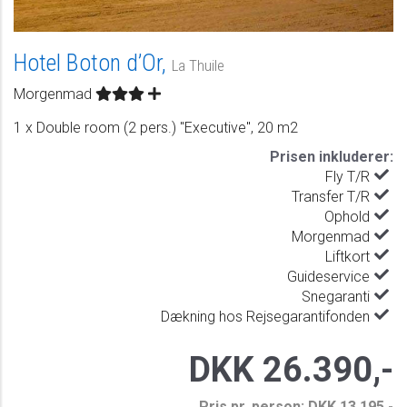
Hotel Boton d’Or,
La Thuile
Morgenmad
1 x Double room (2 pers.) "Executive", 20 m2
Prisen inkluderer:
Fly T/R
Transfer T/R
Ophold
Morgenmad
Liftkort
Guideservice
Snegaranti
Dækning hos Rejsegarantifonden
DKK 26.390,-
Pris pr. person: DKK 13.195,-