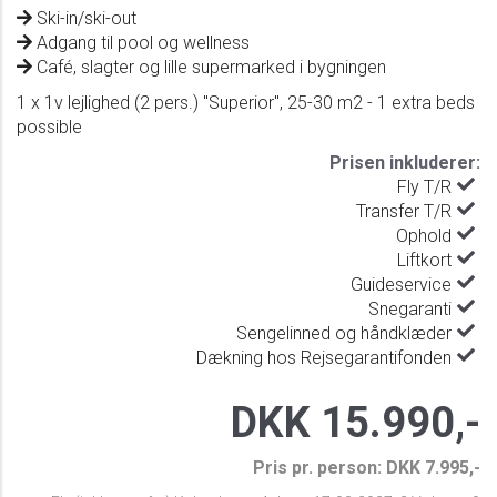
Ski-in/ski-out
Adgang til pool og wellness
Café, slagter og lille supermarked i bygningen
1 x 1v lejlighed (2 pers.) "Superior", 25-30 m2 - 1 extra beds
possible
Prisen inkluderer:
Fly T/R
Transfer T/R
Ophold
Liftkort
Guideservice
Snegaranti
Sengelinned og håndklæder
Dækning hos Rejsegarantifonden
DKK 15.990,-
Pris pr. person: DKK 7.995,-