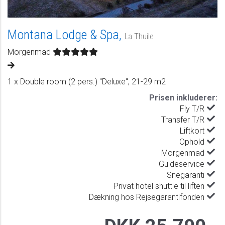
Montana Lodge & Spa,
La Thuile
Morgenmad
1 x Double room (2 pers.) "Deluxe", 21-29 m2
Prisen inkluderer:
Fly T/R
Transfer T/R
Liftkort
Ophold
Morgenmad
Guideservice
Snegaranti
Privat hotel shuttle til liften
Dækning hos Rejsegarantifonden