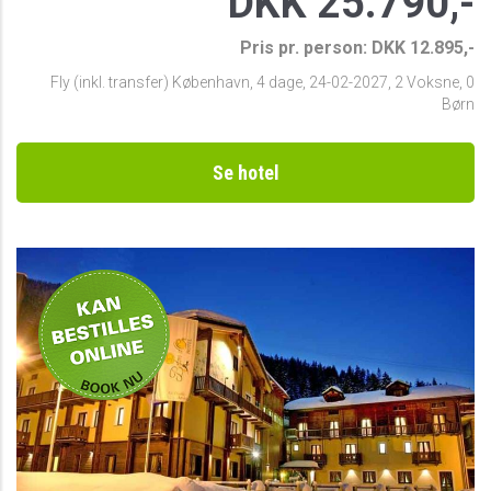
DKK 25.790,-
Pris pr. person: DKK 12.895,-
Fly (inkl. transfer) København
,
4 dage
,
24-02-2027
,
2 Voksne, 0
Børn
Se hotel
Privat