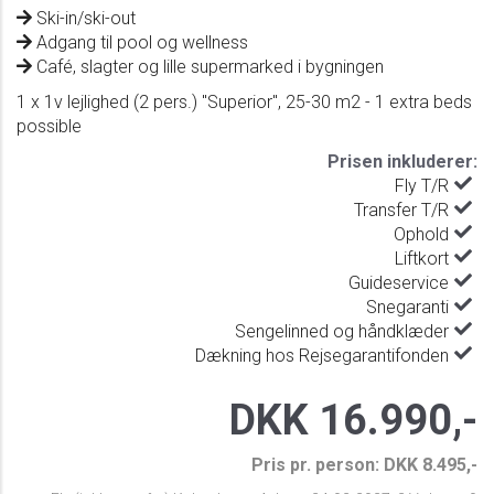
Ski-in/ski-out
Adgang til pool og wellness
Café, slagter og lille supermarked i bygningen
1 x 1v lejlighed (2 pers.) "Superior", 25-30 m2 - 1 extra beds
possible
Prisen inkluderer:
Fly T/R
Transfer T/R
Ophold
Liftkort
Guideservice
Snegaranti
Sengelinned og håndklæder
Dækning hos Rejsegarantifonden
DKK 16.990,-
Pris pr. person: DKK 8.495,-