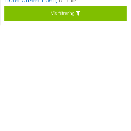
La Thuile
Morgenmad
Vis filtrering
Kan forespørges
Forespørg
Vores udvalge hoteller
Privat
-
Se hotel
Standard
-