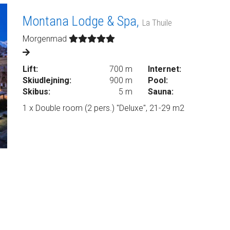
Montana Lodge & Spa,
La Thuile
Morgenmad
Lift:
700 m
Internet:
Skiudlejning:
900 m
Pool:
Skibus:
5 m
Sauna:
1 x Double room (2 pers.) "Deluxe", 21-29 m2