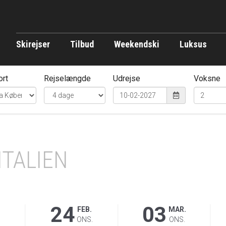
Skirejser
Tilbud
Weekendski
Luksus
ort
Rejselængde
Udrejse
Voksne
ITALIEN
24
03
FEB.
MAR.
.
ONS.
ONS.