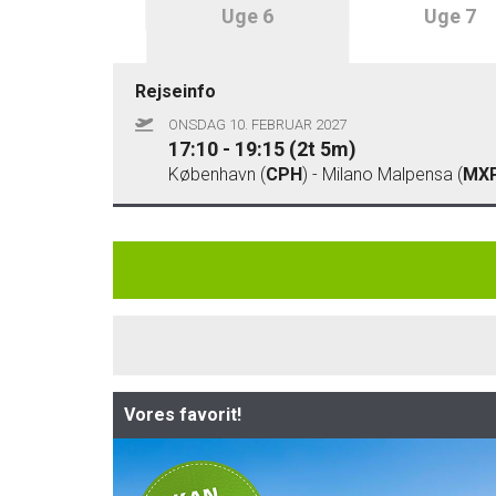
Uge 5
Uge 6
Uge 7
Rejseinfo
ONSDAG 10. FEBRUAR 2027
17:10 - 19:15 (2t 5m)
København (
CPH
) - Milano Malpensa (
MX
Vores favorit!
Privat