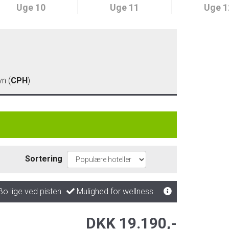
Uge 10
Uge 11
Uge 1
n (
CPH
)
Sortering
o lige ved pisten
Mulighed for wellness
DKK 19.190,-