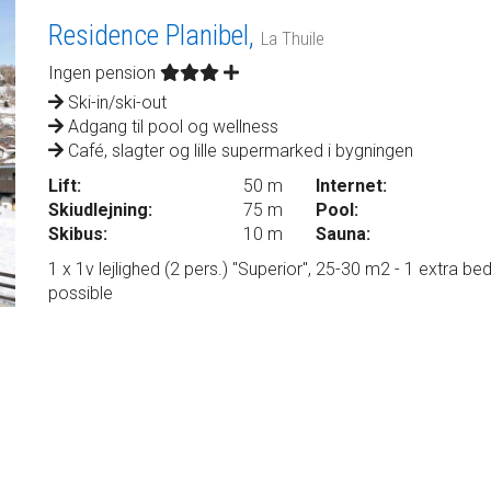
Residence Planibel,
La Thuile
Ingen pension
Ski-in/ski-out
Adgang til pool og wellness
Café, slagter og lille supermarked i bygningen
Lift:
50 m
Internet:
Skiudlejning:
75 m
Pool:
Skibus:
10 m
Sauna:
1 x 1v lejlighed (2 pers.) "Superior", 25-30 m2 - 1 extra be
possible