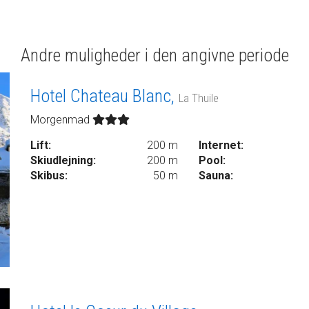
Andre muligheder i den angivne periode
Hotel Chateau Blanc,
La Thuile
Morgenmad
Lift:
200 m
Internet:
Skiudlejning:
200 m
Pool:
Skibus:
50 m
Sauna: