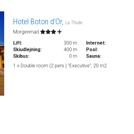
Hotel Boton d’Or,
La Thuile
Morgenmad
Lift:
300 m
Internet:
Skiudlejning:
400 m
Pool:
Skibus:
0 m
Sauna:
1 x Double room (2 pers.) "Executive", 20 m2