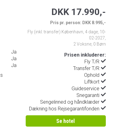
DKK 17.990,-
Pris pr. person: DKK 8.995,-
Fly (inkl. transfer) København
,
4 dage
,
10-
02-2027
,
2 Voksne, 0 Børn
Ja
Prisen inkluderer:
Ja
Fly T/R
Ja
Transfer T/R
ds
Ophold
Liftkort
Guideservice
Snegaranti
Sengelinned og håndklæder
Dækning hos Rejsegarantifonden
Se hotel