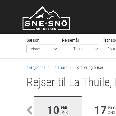
Sæson
Rejsemål
Transp
skirejser.dk
La Thuile
Hoteller og priser
Rejser til La Thuile,
03
10
17
FEB.
FEB.
FEB.
ONS.
ONS.
ONS