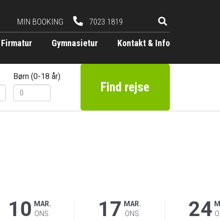
MIN BOOKING
7023 1819
Firmatur
Gymnasietur
Kontakt & Info
Børn (0-18 år)
Find rejse
10
17
24
MAR.
MAR.
M
ONS.
ONS.
O