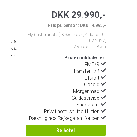
DKK 29.990,-
Pris pr. person: DKK 14.995,-
Fly (inkl. transfer) København
,
4 dage
,
10-
Ja
02-2027
,
2 Voksne, 0 Børn
Ja
Ja
Prisen inkluderer:
Fly T/R
Transfer T/R
Liftkort
Ophold
Morgenmad
Guideservice
Snegaranti
Privat hotel shuttle til liften
Dækning hos Rejsegarantifonden
Se hotel