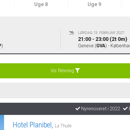
Uge 8
Uge 9
LØRDAG 13. FEBRUAR 2027
21:00 - 23:00 (2t 0m)
P
)
Geneve (
GVA
) - Københav
Vis filtrering
Nyrenoveret i 2022
B
Hotel Planibel,
La Thuile