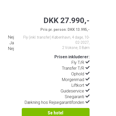
DKK 27.990,-
Pris pr. person: DKK 13.995,-
Nej
Fly (inkl. transfer) København
,
4 dage
,
10-
Ja
02-2027
,
2 Voksne, 0 Børn
Nej
Prisen inkluderer:
Fly T/R
Transfer T/R
Ophold
Morgenmad
Liftkort
Guideservice
Snegaranti
Dækning hos Rejsegarantifonden
Se hotel