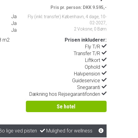
Pris pr. person: DKK 9.595,-
Ja
Fly (inkl. transfer) København
,
4 dage
,
10-
Ja
02-2027
,
2 Voksne, 0 Børn
Ja
18 m2
Prisen inkluderer:
Fly T/R
Transfer T/R
Liftkort
Ophold
Halvpension
Guideservice
Snegaranti
Dækning hos Rejsegarantifonden
Se hotel
o lige ved pisten
Mulighed for wellness