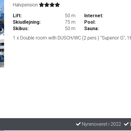
Halvpension
Lift:
50 m
Internet:
Skiudlejning:
75 m
Pool:
Skibus:
50 m
Sauna:
1 x Double room with DUSCH/WC (2 pers.) "Superior G", 
Nyrenoveret i 2022
B