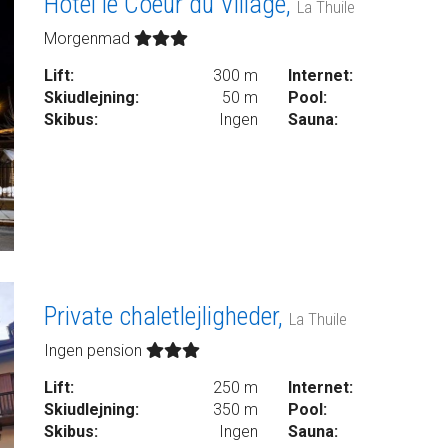
Hotel le Coeur du Village,
La Thuile
Morgenmad
Lift:
300 m
Internet:
Skiudlejning:
50 m
Pool:
Skibus:
Ingen
Sauna:
Private chaletlejligheder,
La Thuile
Ingen pension
Lift:
250 m
Internet:
Skiudlejning:
350 m
Pool:
Skibus:
Ingen
Sauna: