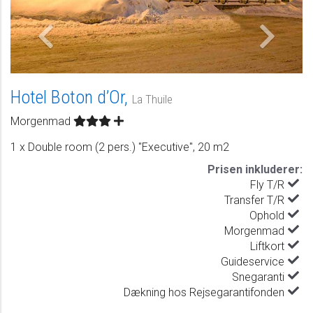
Hotel Boton d’Or,
La Thuile
Morgenmad
1 x Double room (2 pers.) "Executive", 20 m2
Prisen inkluderer:
Fly T/R
Transfer T/R
Ophold
Morgenmad
Liftkort
Guideservice
Snegaranti
Dækning hos Rejsegarantifonden