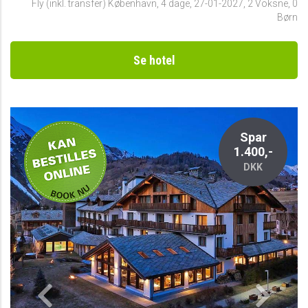
Fly (inkl. transfer) København
,
4 dage
,
27-01-2027
,
2 Voksne, 0
Børn
Se hotel
-
Spar
1.400,-
DKK