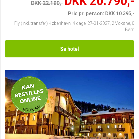
DKK 20.790,-
DKK 22.190,-
Pris pr. person: DKK 10.395,-
Fly (inkl. transfer) København
,
4 dage
,
27-01-2027
,
2 Voksne, 0
Børn
Se hotel
Privat