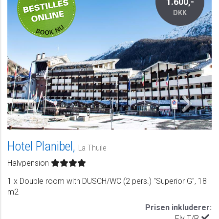
1.600,-
DKK
Hotel Planibel,
La Thuile
Halvpension
1 x Double room with DUSCH/WC (2 pers.) "Superior G", 18
m2
Prisen inkluderer:
Fly T/R