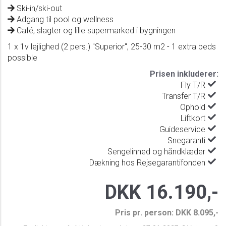
Ski-in/ski-out
Adgang til pool og wellness
Café, slagter og lille supermarked i bygningen
1 x 1v lejlighed (2 pers.) "Superior", 25-30 m2 - 1 extra beds
possible
Prisen inkluderer:
Fly T/R
Transfer T/R
Ophold
Liftkort
Guideservice
Snegaranti
Sengelinned og håndklæder
Dækning hos Rejsegarantifonden
DKK 16.190,-
Pris pr. person: DKK 8.095,-