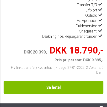
Transfer T/R
Liftkort
Ophold
Halvpension
Guideservice
Snegaranti
Dækning hos Rejsegarantifonden
DKK 18.790,-
DKK 20.390,-
Pris pr. person: DKK 9.395,-
Fly (inkl. transfer) København
,
4 dage
,
27-01-2027
,
2 Voksne, 0
Børn
Se hotel