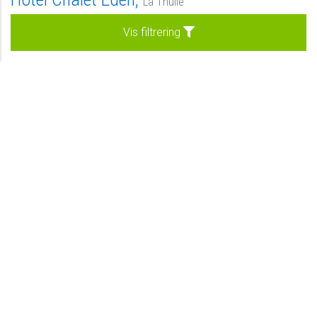
La Thuile
Morgenmad
Vis filtrering
Kan forespørges
Forespørg
Vores udvalge hoteller
Privat
-
Se hotel
Standard
-