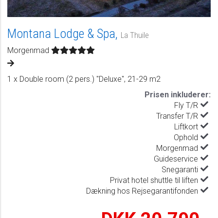
Montana Lodge & Spa,
La Thuile
Morgenmad
1 x Double room (2 pers.) "Deluxe", 21-29 m2
Prisen inkluderer:
Fly T/R
Transfer T/R
Liftkort
Ophold
Morgenmad
Guideservice
Snegaranti
Privat hotel shuttle til liften
Dækning hos Rejsegarantifonden