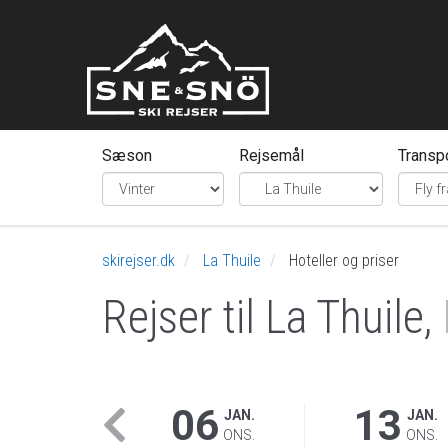
Sæson
Rejsemål
Transp
skirejser.dk
La Thuile
Hoteller og priser
Rejser til La Thuile,
06
13
JAN.
JAN.
ONS.
ONS.