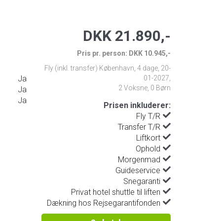
DKK 21.890,-
Pris pr. person: DKK 10.945,-
Fly (inkl. transfer) København
,
4 dage
,
20-
Ja
01-2027
,
2 Voksne, 0 Børn
Ja
Ja
Prisen inkluderer:
Fly T/R
Transfer T/R
Liftkort
Ophold
Morgenmad
Guideservice
Snegaranti
Privat hotel shuttle til liften
Dækning hos Rejsegarantifonden