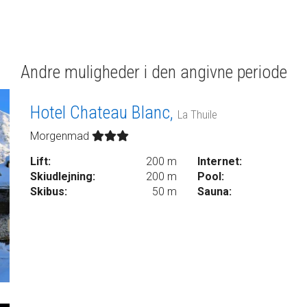
Andre muligheder i den angivne periode
Hotel Chateau Blanc,
La Thuile
Morgenmad
Lift:
200 m
Internet:
Skiudlejning:
200 m
Pool:
Skibus:
50 m
Sauna: