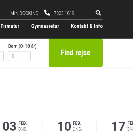
MIN BOOKING
7023 1819
Firmatur
Gymnasietur
Kontakt & Info
Børn (0-18 år)
Find rejse
03
10
17
FEB.
FEB.
FE
ONS.
ONS.
ON