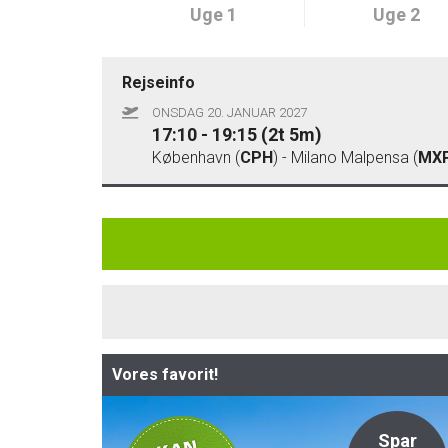
Uge 1
Uge 2
Rejseinfo
ONSDAG 20. JANUAR 2027
17:10 - 19:15 (2t 5m)
København (
CPH
) - Milano Malpensa (
MX
Vores favorit!
Privat
Spar