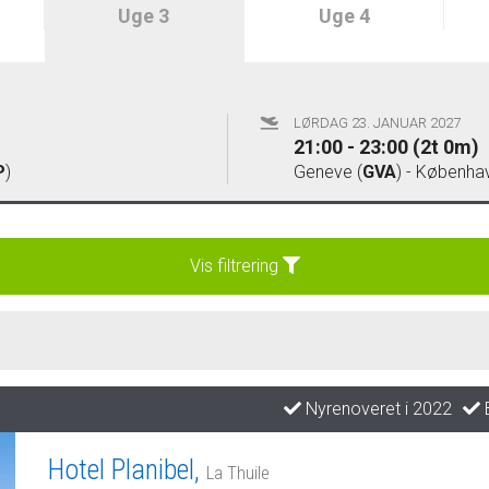
Uge 3
Uge 4
LØRDAG 23. JANUAR 2027
21:00 - 23:00 (2t 0m)
P
)
Geneve (
GVA
) - Københav
Vis filtrering
Nyrenoveret i 2022
B
Hotel Planibel,
La Thuile