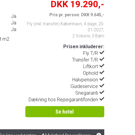
DKK 19.290,-
Pris pr. person: DKK 9.645,-
Ja
Ja
Fly (inkl. transfer) København
,
4 dage
,
20-
Ja
01-2027
,
2 Voksne, 0 Børn
18 m2
Prisen inkluderer:
Fly T/R
Transfer T/R
Liftkort
Ophold
Halvpension
Guideservice
Snegaranti
Dækning hos Rejsegarantifonden
Se hotel