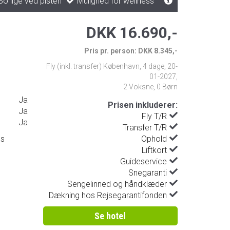
o lige ved pisten
Mulighed for wellness
DKK 16.690,-
Pris pr. person: DKK 8.345,-
Fly (inkl. transfer) København
,
4 dage
,
20-
01-2027
,
2 Voksne, 0 Børn
Ja
Prisen inkluderer:
Ja
Fly T/R
Ja
Transfer T/R
ds
Ophold
Liftkort
Guideservice
Snegaranti
Sengelinned og håndklæder
Dækning hos Rejsegarantifonden
Se hotel