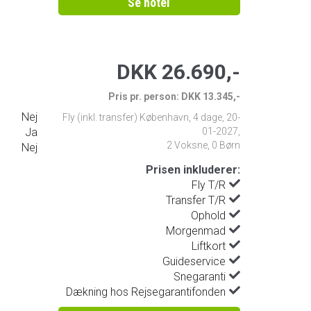
Se hotel
DKK 26.690,-
Pris pr. person: DKK 13.345,-
Nej
Fly (inkl. transfer) København
,
4 dage
,
20-
Ja
01-2027
,
2 Voksne, 0 Børn
Nej
Prisen inkluderer:
Fly T/R
Transfer T/R
Ophold
Morgenmad
Liftkort
Guideservice
Snegaranti
Dækning hos Rejsegarantifonden