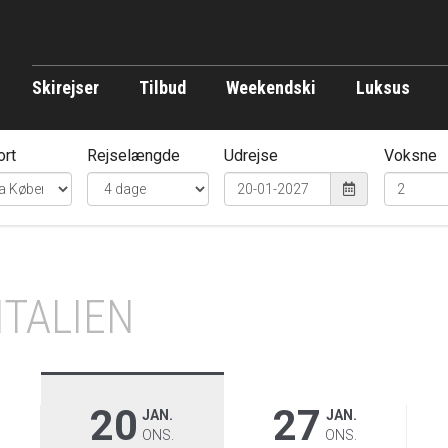
Skirejser
Tilbud
Weekendski
Luksus
ort
Rejselængde
Udrejse
Voksne
ITALIEN
20
27
JAN.
JAN.
ONS.
ONS.