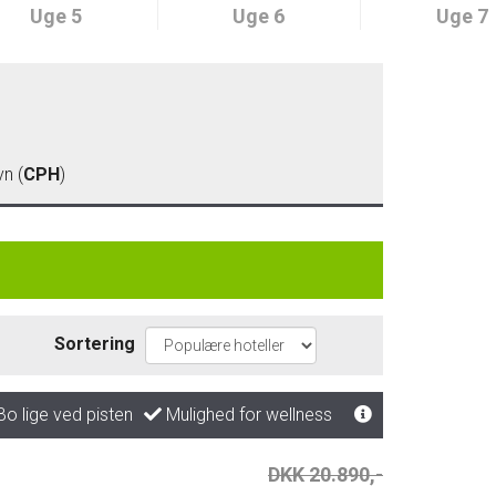
Uge 5
Uge 6
Uge 7
n (
CPH
)
Sortering
o lige ved pisten
Mulighed for wellness
DKK 20.890,-