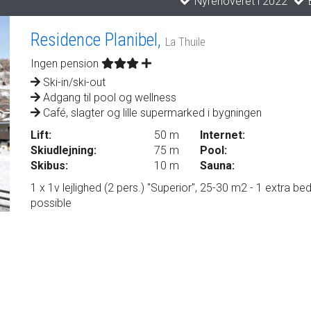
Nyrenoveret i 2022
B
Residence Planibel,
La Thuile
Ingen pension
Ski-in/ski-out
Adgang til pool og wellness
Café, slagter og lille supermarked i bygningen
Lift:
50 m
Internet:
Skiudlejning:
75 m
Pool:
Skibus:
10 m
Sauna:
1 x 1v lejlighed (2 pers.) "Superior", 25-30 m2 - 1 extra be
possible