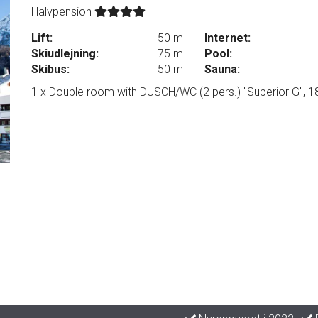
Halvpension
Lift:
50 m
Internet:
Skiudlejning:
75 m
Pool:
Skibus:
50 m
Sauna:
1 x Double room with DUSCH/WC (2 pers.) "Superior G", 