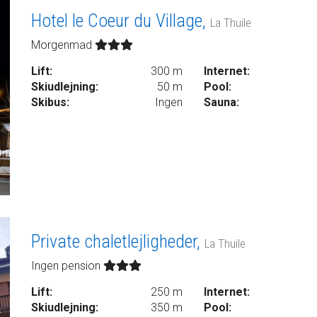
Hotel le Coeur du Village,
La Thuile
Morgenmad
Lift:
300 m
Internet:
Skiudlejning:
50 m
Pool:
Skibus:
Ingen
Sauna:
Private chaletlejligheder,
La Thuile
Ingen pension
Lift:
250 m
Internet:
Skiudlejning:
350 m
Pool: