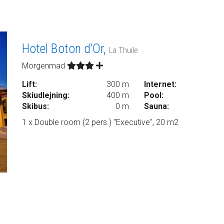
Hotel Boton d’Or,
La Thuile
Morgenmad
Lift:
300 m
Internet:
Skiudlejning:
400 m
Pool:
Skibus:
0 m
Sauna:
1 x Double room (2 pers.) "Executive", 20 m2