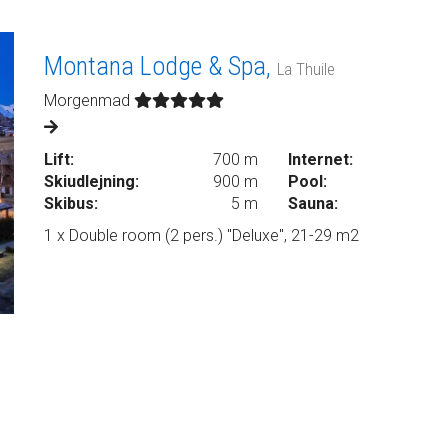
Montana Lodge & Spa,
La Thuile
Morgenmad
Lift:
700 m
Internet:
Skiudlejning:
900 m
Pool:
Skibus:
5 m
Sauna:
1 x Double room (2 pers.) "Deluxe", 21-29 m2