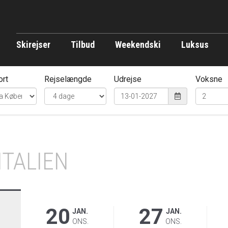
Skirejser
Tilbud
Weekendski
Luksus
ort
Rejselængde
Udrejse
Voksne
ITALIEN
20
27
JAN.
JAN.
ONS.
ONS.