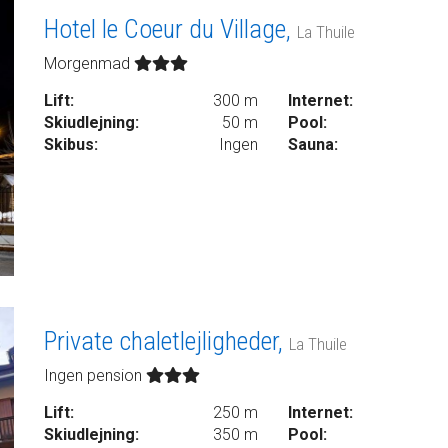
Hotel le Coeur du Village,
La Thuile
Morgenmad
Lift:
300 m
Internet:
Skiudlejning:
50 m
Pool:
Skibus:
Ingen
Sauna:
Private chaletlejligheder,
La Thuile
Ingen pension
Lift:
250 m
Internet:
Skiudlejning:
350 m
Pool: