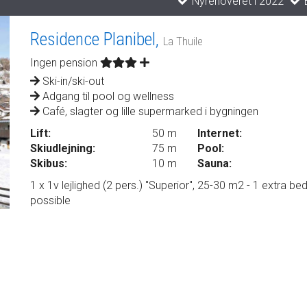
Nyrenoveret i 2022
B
Residence Planibel,
La Thuile
Ingen pension
Ski-in/ski-out
Adgang til pool og wellness
Café, slagter og lille supermarked i bygningen
Lift:
50 m
Internet:
Skiudlejning:
75 m
Pool:
Skibus:
10 m
Sauna:
1 x 1v lejlighed (2 pers.) "Superior", 25-30 m2 - 1 extra be
possible