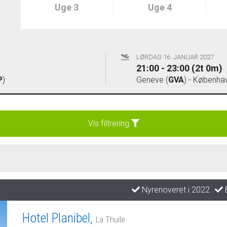
Uge 3
Uge 4
LØRDAG 16. JANUAR 2027
21:00 - 23:00 (2t 0m)
P
)
Geneve (
GVA
) - Københav
Vis filtrering
Nyrenoveret i 2022
B
Hotel Planibel,
La Thuile