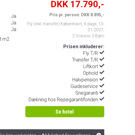
DKK 17.790,-
Pris pr. person: DKK 8.895,-
Ja
Ja
Fly (inkl. transfer) København
,
4 dage
,
13-
Ja
01-2027
,
2 Voksne, 0 Børn
18 m2
Prisen inkluderer:
Fly T/R
Transfer T/R
Liftkort
Ophold
Halvpension
Guideservice
Snegaranti
Dækning hos Rejsegarantifonden
Se hotel