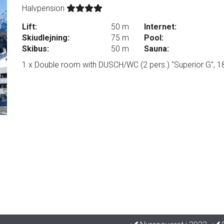
Halvpension
Lift:
50 m
Internet:
Skiudlejning:
75 m
Pool:
Skibus:
50 m
Sauna:
1 x Double room with DUSCH/WC (2 pers.) "Superior G", 