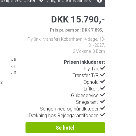
o lige ved pisten
Mulighed for wellness
DKK 15.790,-
Pris pr. person: DKK 7.895,-
Fly (inkl. transfer) København
,
4 dage
,
13-
01-2027
,
2 Voksne, 0 Børn
Ja
Prisen inkluderer:
Ja
Fly T/R
Ja
Transfer T/R
ds
Ophold
Liftkort
Guideservice
Snegaranti
Sengelinned og håndklæder
Dækning hos Rejsegarantifonden
Se hotel