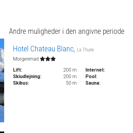
Andre muligheder i den angivne periode
Hotel Chateau Blanc,
La Thuile
Morgenmad
Lift:
200 m
Internet:
Skiudlejning:
200 m
Pool:
Skibus:
50 m
Sauna: