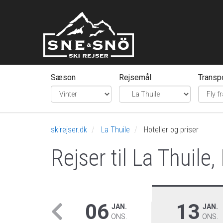
Sæson
Rejsemål
Transp
skirejser.dk
La Thuile
Hoteller og priser
Rejser til La Thuile,
06
13
JAN.
JAN.
ONS.
ONS.