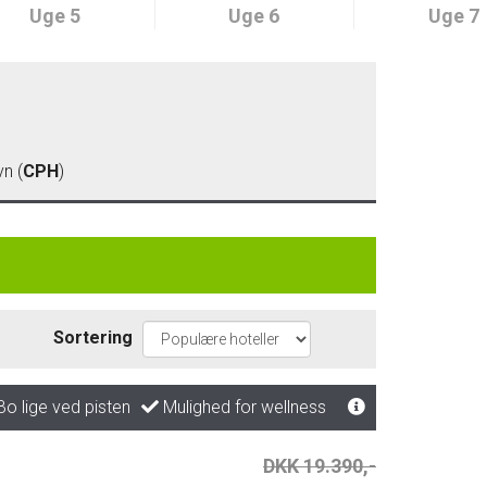
Uge 5
Uge 6
Uge 7
n (
CPH
)
Sortering
o lige ved pisten
Mulighed for wellness
DKK 19.390,-