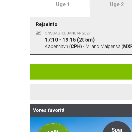
Uge 1
Uge 2
Rejseinfo
ONSDAG 13. JANUAR 2027
17:10 - 19:15 (2t 5m)
København (
CPH
) - Milano Malpensa (
MX
Vores favorit!
Privat
Spar