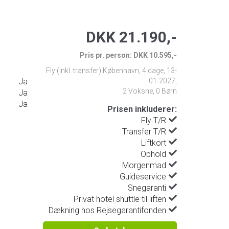
DKK 21.190,-
Pris pr. person: DKK 10.595,-
Fly (inkl. transfer) København
,
4 dage
,
13-
Ja
01-2027
,
2 Voksne, 0 Børn
Ja
Ja
Prisen inkluderer:
Fly T/R
Transfer T/R
Liftkort
Ophold
Morgenmad
Guideservice
Snegaranti
Privat hotel shuttle til liften
Dækning hos Rejsegarantifonden