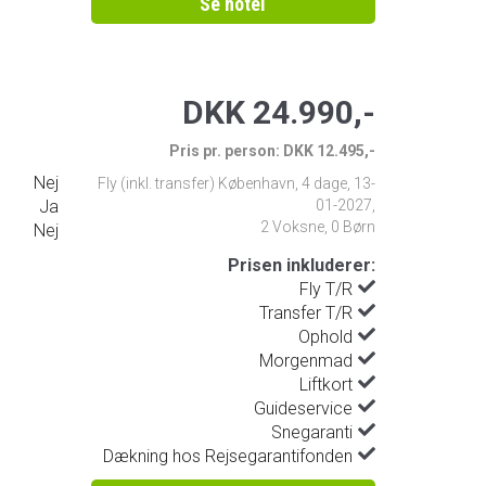
Se hotel
DKK 24.990,-
Pris pr. person: DKK 12.495,-
Nej
Fly (inkl. transfer) København
,
4 dage
,
13-
Ja
01-2027
,
2 Voksne, 0 Børn
Nej
Prisen inkluderer:
Fly T/R
Transfer T/R
Ophold
Morgenmad
Liftkort
Guideservice
Snegaranti
Dækning hos Rejsegarantifonden