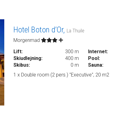
Hotel Boton d’Or,
La Thuile
Morgenmad
Lift:
300 m
Internet:
Skiudlejning:
400 m
Pool:
Skibus:
0 m
Sauna:
1 x Double room (2 pers.) "Executive", 20 m2