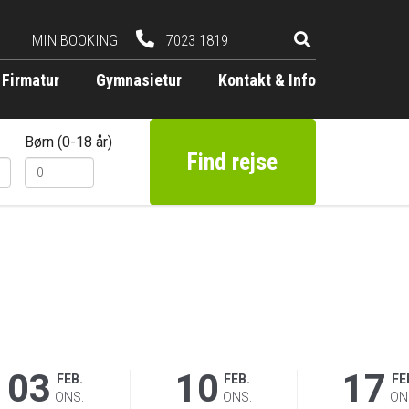
MIN BOOKING
7023 1819
Firmatur
Gymnasietur
Kontakt & Info
Børn (0-18 år)
Find rejse
03
10
17
FEB.
FEB.
FE
ONS.
ONS.
ON