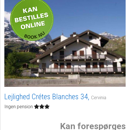
Kan bestilles i uge 7
Lejlighed Crétes Blanches 34,
Cervinia
Ingen pension
Kan forespørges