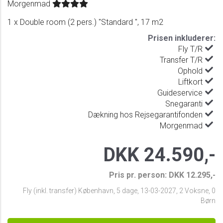
Morgenmad
1 x Double room (2 pers.) "Standard ", 17 m2
Prisen inkluderer:
Fly T/R
Transfer T/R
Ophold
Liftkort
Guideservice
Snegaranti
Dækning hos Rejsegarantifonden
Morgenmad
DKK 24.590,-
Pris pr. person: DKK 12.295,-
Fly (inkl. transfer) København
,
5 dage
,
13-03-2027
,
2 Voksne, 0
Børn