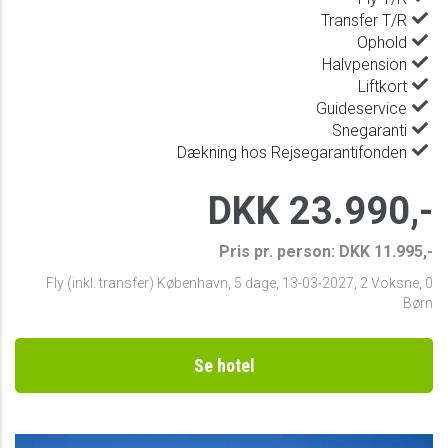
Transfer T/R
Ophold
Halvpension
Liftkort
Guideservice
Snegaranti
Dækning hos Rejsegarantifonden
DKK 23.990,-
Pris pr. person: DKK 11.995,-
Fly (inkl. transfer) København
,
5 dage
,
13-03-2027
,
2 Voksne, 0
Børn
Se hotel