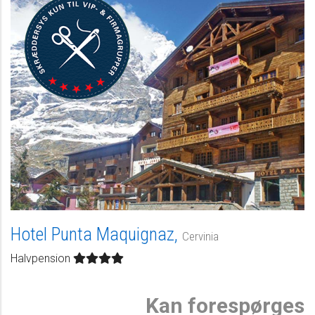
Bestil på tlf. 7023
1819
Hotel Punta Maquignaz,
Cervinia
Halvpension
Kan forespørges