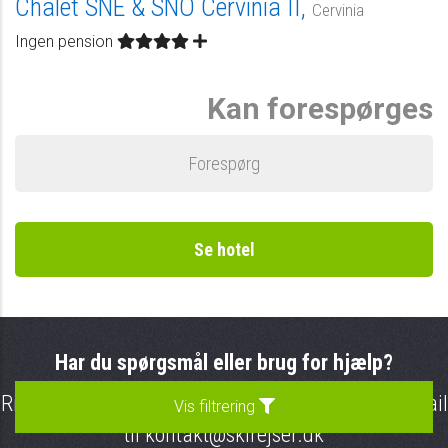
Chalet SNE & SNÖ Cervinia II,
Cervinia
Ingen pension
Kan forespørges
Forespørg
Se hotel
Har du spørgsmål eller brug for hjælp?
Ring til os på telefon
7023 1819
eller send en e-mail
Vis filtrering
til
kontakt@skirejser.dk