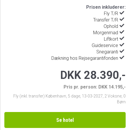
Prisen inkluderer:
Fly T/R
Transfer T/R
Ophold
Morgenmad
Liftkort
Guideservice
Snegaranti
Dækning hos Rejsegarantifonden
DKK 28.390,-
Pris pr. person: DKK 14.195,-
Fly (inkl. transfer) København
,
5 dage
,
13-03-2027
,
2 Voksne, 0
Børn
Se hotel