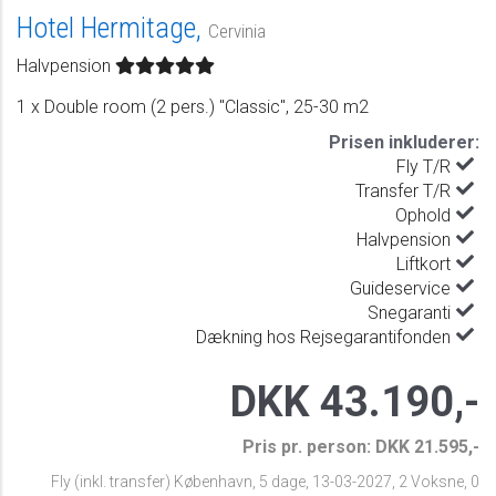
Hotel Hermitage,
Cervinia
Halvpension
1 x Double room (2 pers.) "Classic", 25-30 m2
Prisen inkluderer:
Fly T/R
Transfer T/R
Ophold
Halvpension
Liftkort
Guideservice
Snegaranti
Dækning hos Rejsegarantifonden
DKK 43.190,-
Pris pr. person: DKK 21.595,-
Fly (inkl. transfer) København
,
5 dage
,
13-03-2027
,
2 Voksne, 0