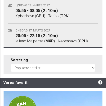
LØRDAG 13. MARTS 2027
05:55 - 08:05 (2t 10m)
København (
CPH
) - Torino (
TRN
)
ONSDAG 17. MARTS 2027
20:05 - 22:15 (2t 10m)
Milano Malpensa (
MXP
) - København (
CPH
)
Sortering
Vores favorit!
Kan bestilles
online