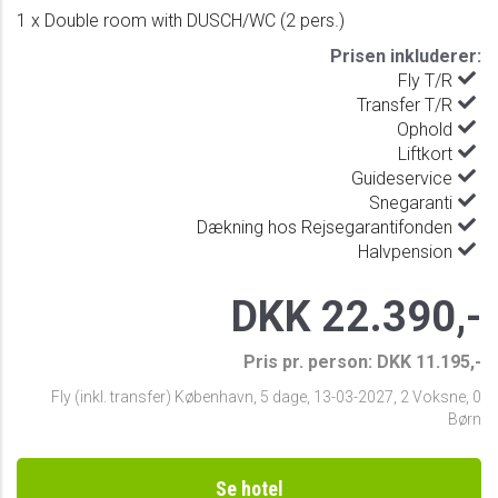
1 x Double room with DUSCH/WC (2 pers.)
Prisen inkluderer:
Fly T/R
Transfer T/R
Ophold
Liftkort
Guideservice
Snegaranti
Dækning hos Rejsegarantifonden
Halvpension
DKK 22.390,-
Pris pr. person: DKK 11.195,-
Fly (inkl. transfer) København
,
5 dage
,
13-03-2027
,
2 Voksne, 0
Børn
Se hotel