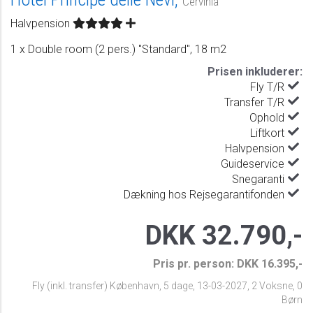
Cervinia
Halvpension
1 x Double room (2 pers.) "Standard", 18 m2
Prisen inkluderer:
Fly T/R
Transfer T/R
Ophold
Liftkort
Halvpension
Guideservice
Snegaranti
Dækning hos Rejsegarantifonden
DKK 32.790,-
Pris pr. person: DKK 16.395,-
Fly (inkl. transfer) København
,
5 dage
,
13-03-2027
,
2 Voksne, 0
Børn