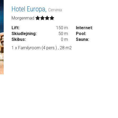
Hotel Europa,
Cervinia
Morgenmad
Lift:
150 m
Internet:
Skiudlejning:
50 m
Pool:
Skibus:
0 m
Sauna:
1 x Familyroom (4 pers.) , 28 m2