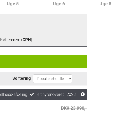
Uge 5
Uge 6
Uge 8
)
- København (
CPH
)
Sortering
ellness-afdeling
Helt nyrenoveret i 2023
DKK 23.990,-