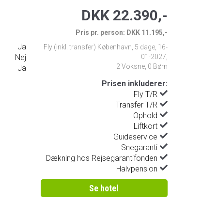
DKK 22.390,-
Pris pr. person: DKK 11.195,-
Ja
Fly (inkl. transfer) København
,
5 dage
,
16-
Nej
01-2027
,
2 Voksne, 0 Børn
Ja
Prisen inkluderer:
Fly T/R
Transfer T/R
Ophold
Liftkort
Guideservice
Snegaranti
Dækning hos Rejsegarantifonden
Halvpension
Se hotel