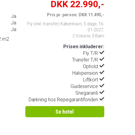
DKK 22.990,-
Pris pr. person: DKK 11.495,-
Ja
Ja
Fly (inkl. transfer) København
,
5 dage
,
16-
Ja
01-2027
,
2 Voksne, 0 Børn
22 m2
Prisen inkluderer:
Fly T/R
Transfer T/R
Ophold
Halvpension
Liftkort
Guideservice
Snegaranti
Dækning hos Rejsegarantifonden
Se hotel