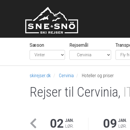
Sæson
Rejsemål
Transp
skirejser.dk
Cervinia
Hoteller og priser
Rejser til Cervinia,
I
02
09
JAN.
JAN.
LØR.
LØR.