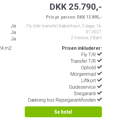
DKK 25.790,-
Pris pr. person: DKK 12.895,-
Ja
Fly (inkl. transfer) København
,
5 dage
,
16-
Ja
01-2027
,
2 Voksne, 0 Børn
Ja
-24 m2
Prisen inkluderer:
Fly T/R
Transfer T/R
Ophold
Morgenmad
Liftkort
Guideservice
Snegaranti
Dækning hos Rejsegarantifonden
Se hotel