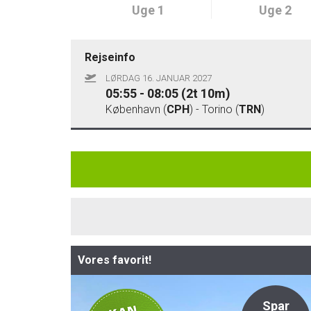
Uge 1
Uge 2
Rejseinfo
LØRDAG 16. JANUAR 2027
05:55 - 08:05 (2t 10m)
København (
CPH
) - Torino (
TRN
)
Vores favorit!
Kan bestilles
Spar