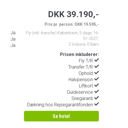
DKK 39.190,-
Pris pr. person: DKK 19.595,-
Ja
Fly (inkl. transfer) København
,
5 dage
,
16-
Ja
01-2027
,
2 Voksne, 0 Børn
Ja
Prisen inkluderer:
Fly T/R
Transfer T/R
Ophold
Halvpension
Liftkort
Guideservice
Snegaranti
Dækning hos Rejsegarantifonden
Se hotel