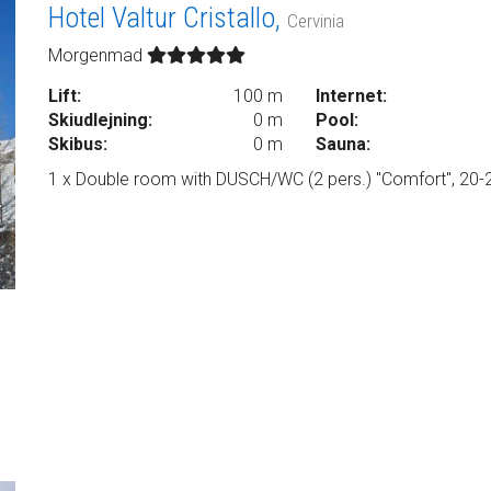
Hotel Valtur Cristallo,
Cervinia
Morgenmad
Lift:
100 m
Internet:
Skiudlejning:
0 m
Pool:
Skibus:
0 m
Sauna:
1 x Double room with DUSCH/WC (2 pers.) "Comfort", 20