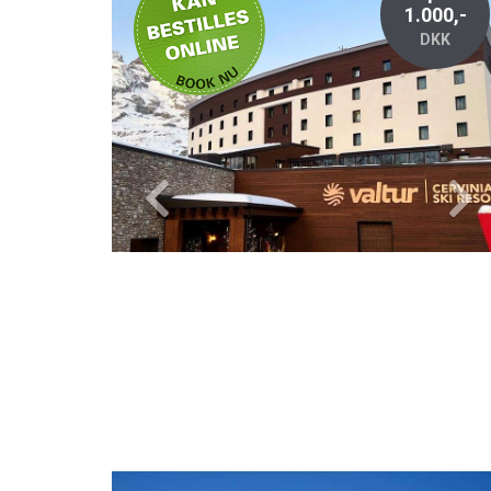
online
1.000,-
DKK