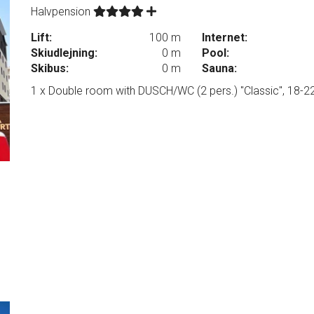
Halvpension
Lift:
100 m
Internet:
Skiudlejning:
0 m
Pool:
Skibus:
0 m
Sauna:
1 x Double room with DUSCH/WC (2 pers.) "Classic", 18-