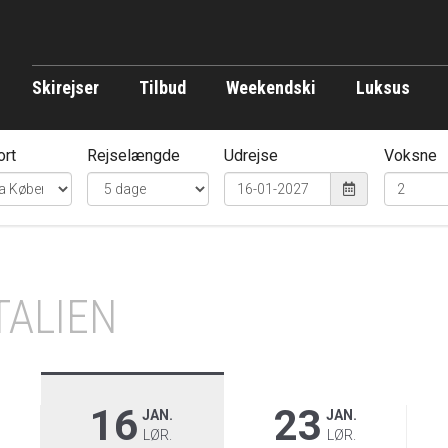
Skirejser
Tilbud
Weekendski
Luksus
ort
Rejselængde
Udrejse
Voksne
TALIEN
16
23
JAN.
JAN.
LØR.
LØR.