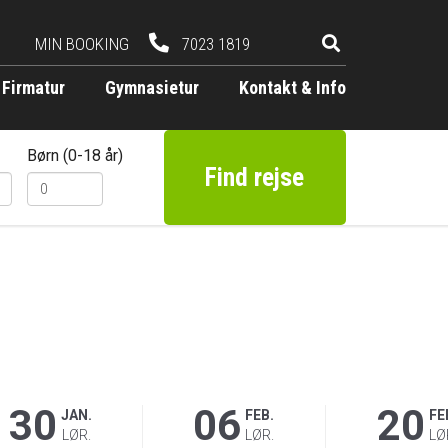
MIN BOOKING
7023 1819
Firmatur
Gymnasietur
Kontakt & Info
Børn (0-18 år)
Find rejse
30
06
20
JAN.
FEB.
FE
LØR.
LØR.
LØ