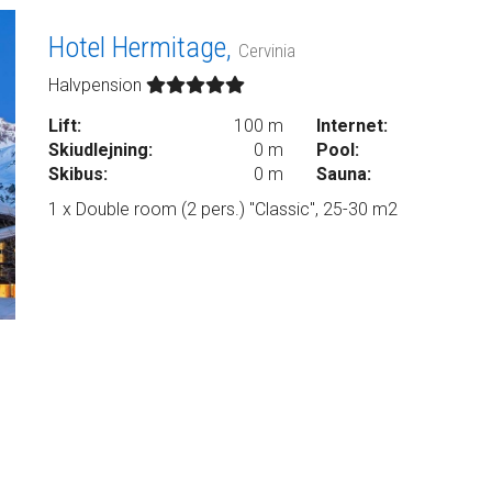
Hotel Hermitage,
Cervinia
Halvpension
Lift:
100 m
Internet:
Skiudlejning:
0 m
Pool:
Skibus:
0 m
Sauna:
1 x Double room (2 pers.) "Classic", 25-30 m2