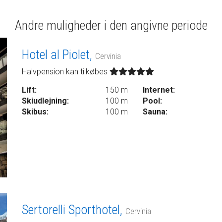
Andre muligheder i den angivne periode
Hotel al Piolet,
Cervinia
Halvpension kan tilkøbes
Lift:
150 m
Internet:
Skiudlejning:
100 m
Pool:
Skibus:
100 m
Sauna:
Sertorelli Sporthotel,
Cervinia